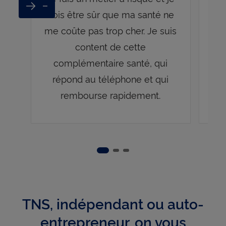
Next
Previous
dois être sûr que ma santé ne
n
me coûte pas trop cher. Je suis
po
content de cette
complémentaire santé, qui
répond au téléphone et qui
re
rembourse rapidement.
Slide 2
Slide 3
Slide 1
TNS, indépendant ou auto-
entrepreneur, on vous