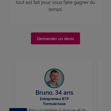
tout est fait pour vous faire gagner du
temps.
Demander un devis
Bruno, 34 ans
Entrepreneur BTP
Formule base
Je fais un métier à risque et je
Je