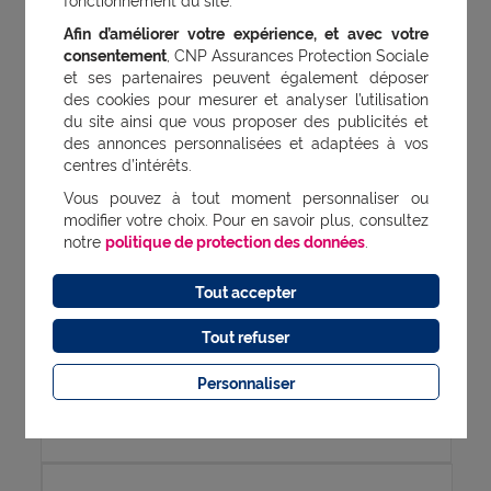
Afin d’améliorer votre expérience, et avec votre
consentement
, CNP Assurances Protection Sociale
et ses partenaires peuvent également déposer
des cookies pour mesurer et analyser l’utilisation
Validez le devis et signez votre
du site ainsi que vous proposer des publicités et
contrat en ligne
des annonces personnalisées et adaptées à vos
centres d’intérêts.
Vous pouvez à tout moment personnaliser ou
modifier votre choix. Pour en savoir plus, consultez
notre
politique de protection des données
.
Tout accepter
Nous gérons votre changement
Tout refuser
de mutuelle ou de
Personnaliser
complémentaire santé