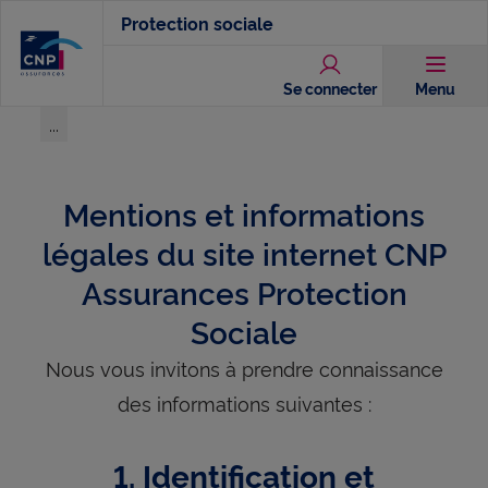
Aller
Protection sociale
au
contenu
Se connecter
Menu
principal
...
Voir l'ensemble du chemin
Mentions et informations
légales du site internet CNP
Assurances Protection
Sociale
Nous vous invitons à prendre connaissance
des informations suivantes :
1. Identification et