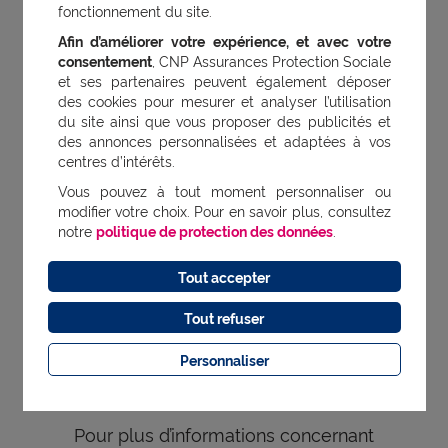
fonctionnement du site.
Afin d’améliorer votre expérience, et avec votre
Pour plus d’informations concernant le
consentement
, CNP Assurances Protection Sociale
et ses partenaires peuvent également déposer
traitement de vos données personnelles,
des cookies pour mesurer et analyser l’utilisation
vous pouvez consulter la Politique de
du site ainsi que vous proposer des publicités et
des annonces personnalisées et adaptées à vos
Protection des données.
centres d’intérêts.
Vous pouvez à tout moment personnaliser ou
7. Informations sur les
modifier votre choix. Pour en savoir plus, consultez
notre
politique de protection des données
.
cookies
Tout accepter
Lors de votre navigation sur le site des
Tout refuser
cookies sont déposés sur votre ordinateur à
Personnaliser
tout instant.
Pour plus d’informations concernant