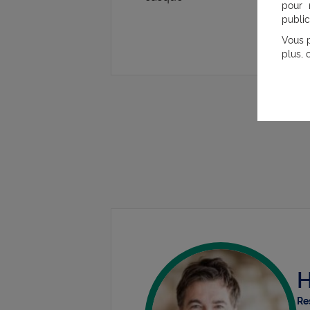
pour 
fair
public
Rejo
Vous p
plus, 
H
Re