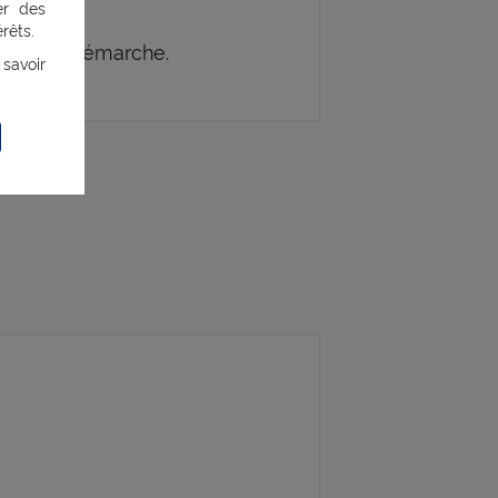
er des
rêts.
toute la démarche.
 savoir