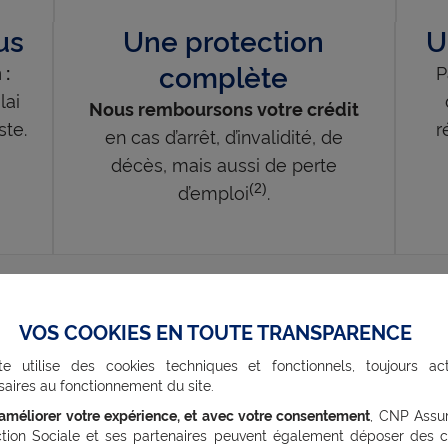
us
Une protection
U
complète
P
 :
lai
Nous remboursons votre crédit
ste.
r
en cas d’arrêt, d’invalidité, de
décès, mais aussi de perte
d’emploi
.
(2)
VOS COOKIES EN TOUTE TRANSPARENCE
loi évolue ! Economisez de l’arge
te utilise des cookies techniques et fonctionnels, toujours act
aires au fonctionnement du site.
assurance
’améliorer votre expérience, et avec votre consentement
, CNP Assu
ction Sociale et ses partenaires peuvent également déposer des c
 êtes libre de changer d’assurance emprunteur à to