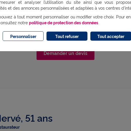
mesurer et analyser l’utilisation du site ainsi que vous propos
e des économies ?
ités et des annonces personnalisées et adaptées à vos centres d’inté
ignez-nous, votre conseiller vous accompagne dans 
ouvez à tout moment personnaliser ou modifier votre choix. Pour en
consultez notre
politique de protection des données
.
Personnaliser
Tout refuser
Tout accepter
Demander un devis
ervé, 51 ans
staurateur