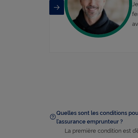
Je
Previous
Next
fe
av
Quelles sont les conditions pou
l’assurance emprunteur ?
La première condition est d’