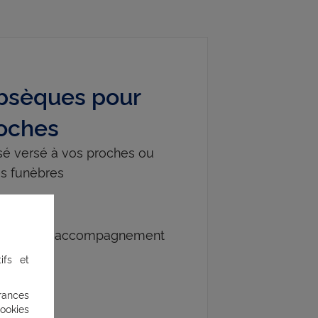
obsèques pour
roches
isé versé à vos proches ou
s funèbres
et rapide
stance et d'accompagnement
ifs et
rances
ookies