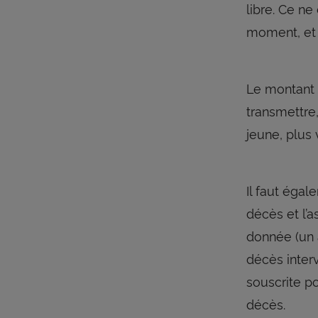
libre. Ce n
moment, et n
Le montant 
transmettre
jeune, plus 
Il faut éga
décès et l’a
donnée (un a
décès interv
souscrite p
décès.