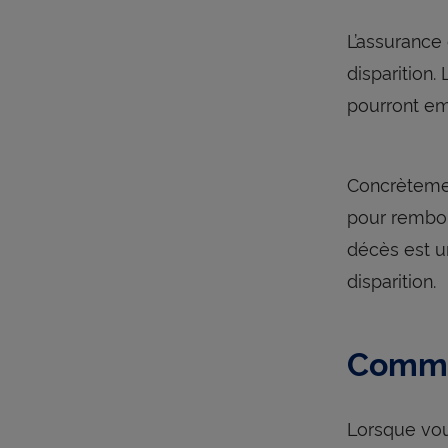
L’assurance
disparition.
pourront em
Concrètement
pour rembou
décès est u
disparition.
Commen
Lorsque vou