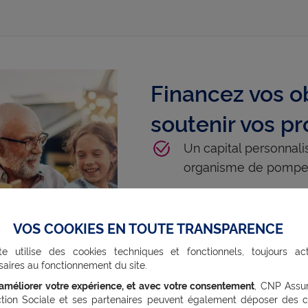
Financez vos 
soutenir vos p
Un capital personnal
organisme de pompe
Une adhésion simple 
VOS COOKIES EN TOUTE TRANSPARENCE
Des services d'assi
te utilise des cookies techniques et fonctionnels, toujours act
Découvrez notre offre
aires au fonctionnement du site.
’améliorer votre expérience, et avec votre consentement
, CNP Assu
ction Sociale et ses partenaires peuvent également déposer des c