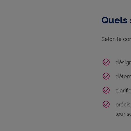
Quels 
Selon le con
désign
déterm
clarif
précis
leur s