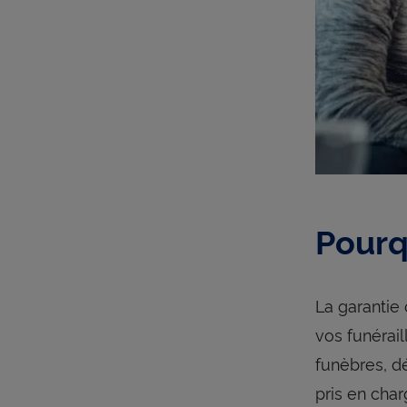
Pourq
La garanti
vos funérai
funèbres, dé
pris en char