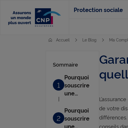
Aller
Protection sociale
au
contenu
principal
Accueil
Le Blog
Ma Compl
Gara
Sommaire
quell
Pourquoi
1
souscrire
une
L’assurance
garantie
de votre di
obsèques
Pourquoi
?
2
différences
souscrire
une
conseils dan