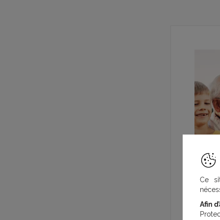
Ce si
nécess
Afin d
Prote