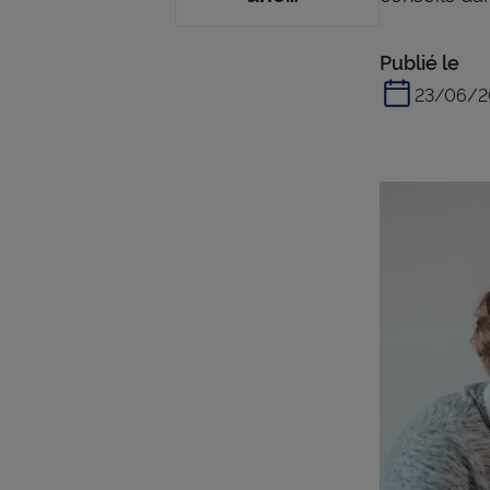
assurance
décès ?
Publié le
23/06/2