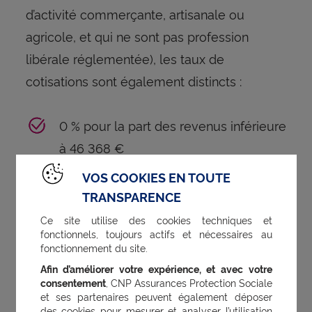
d’activité commerçante, artisanale ou
agricole, et qui ne sont pas profession
libérale réglementée), les taux de
cotisations sont également distincts :
0 % pour la part des revenus inférieure
à 46 368 €
VOS COOKIES EN TOUTE
14 % pour la part des revenus
TRANSPARENCE
comprise entre 46 368 € et 185 472 €.
Ce site utilise des cookies techniques et
fonctionnels, toujours actifs et nécessaires au
fonctionnement du site.
Comment optimiser sa
Afin d’améliorer votre expérience, et avec votre
retraite lorsque l’on est
consentement
, CNP Assurances Protection Sociale
et ses partenaires peuvent également déposer
travailleur indépendant ?
des cookies pour mesurer et analyser l’utilisation