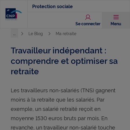
Aller
Protection sociale
au
contenu
Se connecter
Menu
principal
...
Le Blog
Ma retraite
Voir l'ensemble du chemin
Travailleur indépendant :
comprendre et optimiser sa
retraite
Les travailleurs non-salariés (TNS) gagnent
moins à la retraite que les salariés. Par
exemple, un salarié retraité reçoit en
moyenne 1530 euros bruts par mois. En
revanche, un travailleur non-salarié touche