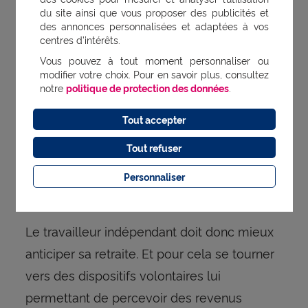
du site ainsi que vous proposer des publicités et
des annonces personnalisées et adaptées à vos
Les indépendants perçoivent une
retraite
centres d’intérêts.
souvent moindre que les salariés. On
Vous pouvez à tout moment personnaliser ou
modifier votre choix. Pour en savoir plus, consultez
l’explique par différentes raisons. Par
notre
politique de protection des données
.
exemple la variabilité des revenus. Mais
aussi la diversité des situations
Tout accepter
professionnelles. Ou encore l’absence de
Tout refuser
mécanismes complémentaires de
Personnaliser
protection sociale proposés en entreprise.
Le travailleur indépendant doit donc mieux
anticiper sa retraite. Et pour cela se tourner
vers des dispositifs volontaires lui
permettant de percevoir des revenus