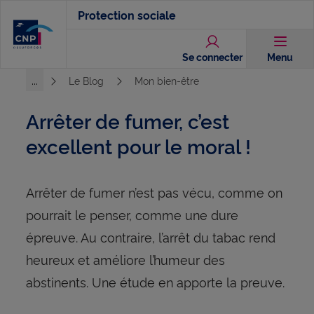
Aller
Protection sociale
au
contenu
Se connecter
Menu
principal
...
Le Blog
Mon bien-être
Voir l'ensemble du chemin
Arrêter de fumer, c’est
excellent pour le moral !
Arrêter de fumer n’est pas vécu, comme on
pourrait le penser, comme une dure
épreuve. Au contraire, l’arrêt du tabac rend
heureux et améliore l’humeur des
abstinents. Une étude en apporte la preuve.