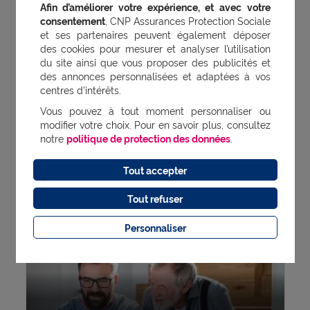
Afin d’améliorer votre expérience, et avec votre
sur vos besoins en protection santé,
consentement
, CNP Assurances Protection Sociale
avec des offres modulables et des
et ses partenaires peuvent également déposer
des cookies pour mesurer et analyser l’utilisation
garanties adaptées.
du site ainsi que vous proposer des publicités et
des annonces personnalisées et adaptées à vos
centres d’intérêts.
Vous pouvez à tout moment personnaliser ou
modifier votre choix. Pour en savoir plus, consultez
En ce moment sur le Blog
notre
politique de protection des données
.
Tout accepter
Voir tous les articles
Tout refuser
Personnaliser
Mon bien-être