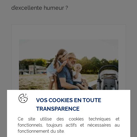
d’excellente humeur ?
Prenez soin de votre santé, à
VOS COOKIES EN TOUTE
chaque étape de la vie
TRANSPARENCE
Ce site utilise des cookies techniques et
fonctionnels, toujours actifs et nécessaires au
, en
, ou
?
Jeune actif
famille
senior
fonctionnement du site.
CNP Assurances vous accompagne