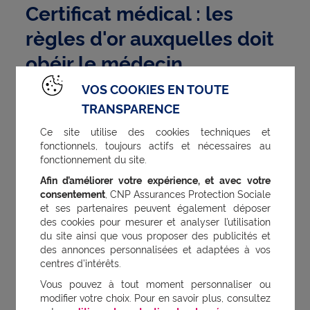
Certificat médical : les
règles d'or auxquelles doit
obéir le médecin
VOS COOKIES EN TOUTE
Avant la rédaction de tout certificat médical,
TRANSPARENCE
l'information donnée au patient est une
Ce site utilise des cookies techniques et
obligation légale et déontologique. Ensuite,
fonctionnels, toujours actifs et nécessaires au
fonctionnement du site.
voici ce que le médecin doit
Afin d’améliorer votre expérience, et avec votre
scrupuleusement observer avant et
consentement
, CNP Assurances Protection Sociale
pendant la rédaction du certificat médical.
et ses partenaires peuvent également déposer
des cookies pour mesurer et analyser l’utilisation
Tout d’abord, il doit demander au patient
du site ainsi que vous proposer des publicités et
des annonces personnalisées et adaptées à vos
quel sera l’usage du certificat et l’établir au
centres d’intérêts.
nom de celui-ci. La rédaction est
Vous pouvez à tout moment personnaliser ou
impérativement précédée d’un examen
modifier votre choix. Pour en savoir plus, consultez