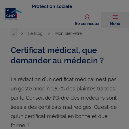
Aller
Protection sociale
au
contenu
Se connecter
Menu
principal
...
Le Blog
Mon bien-être
Voir l'ensemble du chemin
Certificat médical, que
demander au médecin ?
La rédaction d’un certificat médical n’est pas
un geste anodin : 20 % des plaintes traitées
par le Conseil de l'Ordre des médecins sont
liées à des certificats mal rédigés. Qu’est-ce
qu’un certificat médical en bonne et due
forme ?