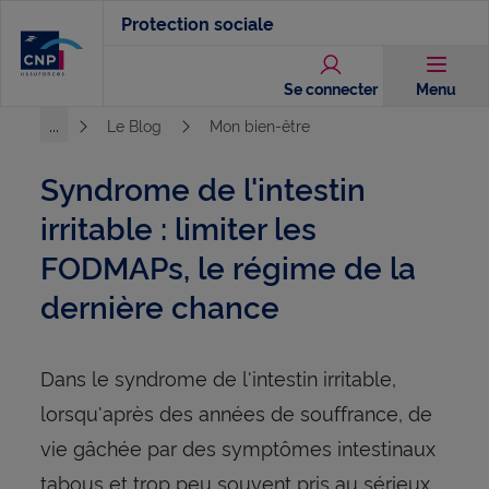
Aller
Protection sociale
au
contenu
Se connecter
Menu
principal
...
Le Blog
Mon bien-être
Voir l'ensemble du chemin
Syndrome de l'intestin
irritable : limiter les
FODMAPs, le régime de la
dernière chance
Dans le syndrome de l'intestin irritable,
lorsqu'après des années de souffrance, de
vie gâchée par des symptômes intestinaux
tabous et trop peu souvent pris au sérieux,