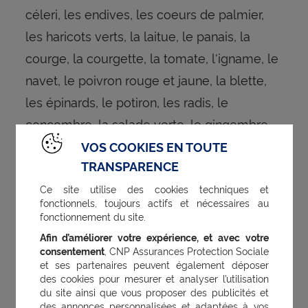
céleri, les endives, les coeurs de palmier,
les haricots verts, la laitue, le panais, la
courge, la courgette, la tomate, l'igname, le
navet, le poivron rouge et jaune, la blette,
les épinards, le potiron, les radis, le
concombre, la salade verte, le gingembre.
VOS COOKIES EN TOUTE
TRANSPARENCE
-
Lait et produits laitiers
Ce site utilise des cookies techniques et
fonctionnels, toujours actifs et nécessaires au
Le type de sucre mis en cause est le
fonctionnement du site.
lactose qui est un Disaccharide (le «D» de
Afin d’améliorer votre expérience, et avec votre
consentement
, CNP Assurances Protection Sociale
l'acronyme FODMAPs).
et ses partenaires peuvent également déposer
des cookies pour mesurer et analyser l’utilisation
du site ainsi que vous proposer des publicités et
Aliments à limiter : le lait, ses dérivés (en
des annonces personnalisées et adaptées à vos