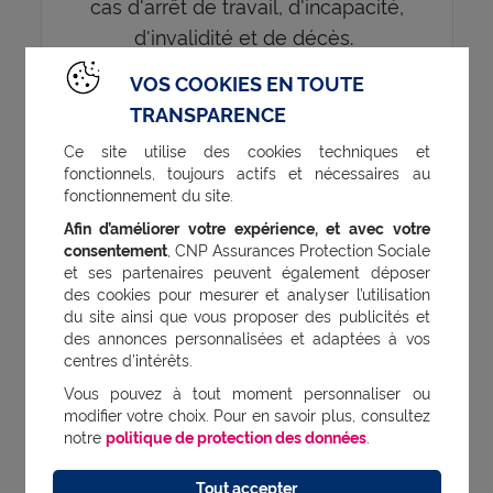
cas d'arrêt de travail, d'incapacité,
d'invalidité et de décès.
Découvrez notre offre
VOS COOKIES EN TOUTE
TRANSPARENCE
Ce site utilise des cookies techniques et
fonctionnels, toujours actifs et nécessaires au
fonctionnement du site.
Afin d’améliorer votre expérience, et avec votre
Bon à savoir
consentement
, CNP Assurances Protection Sociale
et ses partenaires peuvent également déposer
des cookies pour mesurer et analyser l’utilisation
du site ainsi que vous proposer des publicités et
Le taux d’absentéisme = (nombre
des annonces personnalisées et adaptées à vos
centres d’intérêts.
d’heures théoriques travaillés /
Vous pouvez à tout moment personnaliser ou
nombre d’heures d’absence) x 100.
modifier votre choix. Pour en savoir plus, consultez
notre
politique de protection des données
.
Tout accepter