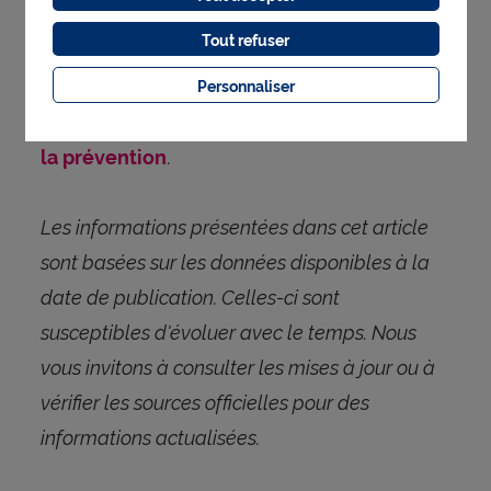
A retenir : un niveau élevé d’absentéisme
Tout refuser
peut impacter les
, mais le
cotisations
pilotage de la prévoyance collective
Personnaliser
permet d
'analyser les risques et d'orienter
.
la prévention
Les informations présentées dans cet article
sont basées sur les données disponibles à la
date de publication. Celles-ci sont
susceptibles d'évoluer avec le temps. Nous
vous invitons à consulter les mises à jour ou à
vérifier les sources officielles pour des
informations actualisées.