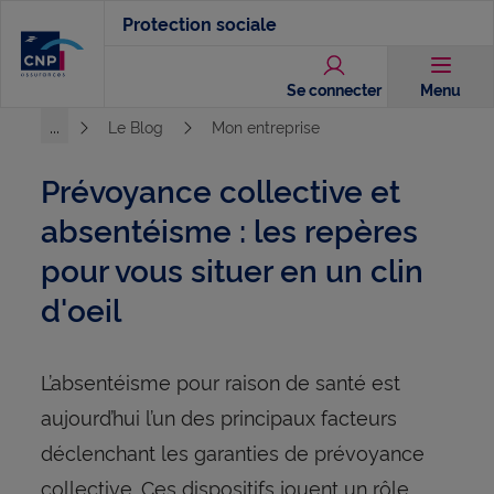
Aller
Protection sociale
au
contenu
Se connecter
Menu
principal
...
Le Blog
Mon entreprise
Voir l'ensemble du chemin
Prévoyance collective et
absentéisme : les repères
pour vous situer en un clin
d'oeil
L’absentéisme pour raison de santé est
aujourd’hui l’un des principaux facteurs
déclenchant les garanties de prévoyance
collective. Ces dispositifs jouent un rôle