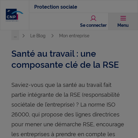
Aller
Protection sociale
au
contenu
Se connecter
Menu
principal
...
Le Blog
Mon entreprise
Voir l'ensemble du chemin
Santé au travail : une
composante clé de la RSE
Saviez-vous que la santé au travail fait
partie intégrante de la RSE (responsabilité
sociétale de l’entreprise) ? La norme ISO
26000, qui propose des lignes directrices
pour mener une démarche RSE, encourage
les entreprises à prendre en compte les