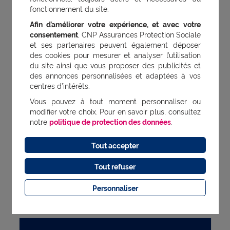
un second avis médical pour prendre
fonctionnement du site.
les bonnes décisions.
Afin d’améliorer votre expérience, et avec votre
consentement
, CNP Assurances Protection Sociale
et ses partenaires peuvent également déposer
des cookies pour mesurer et analyser l’utilisation
Augmentez votre participation
du site ainsi que vous proposer des publicités et
des annonces personnalisées et adaptées à vos
employeur à la complémentaire
centres d’intérêts.
santé
Vous pouvez à tout moment personnaliser ou
modifier votre choix. Pour en savoir plus, consultez
notre
politique de protection des données
.
Vous pouvez aller au-delà de vos
obligations légales et financer plus de 50 %
Tout accepter
de la cotisation santé de vos salariés.
Tout refuser
Certaines entreprises prennent même en
charge la totalité de ces cotisations.
Personnaliser