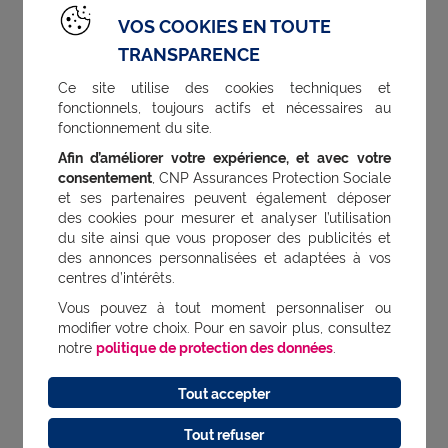
VOS COOKIES EN TOUTE
L’obtention du label RFAR permet à CNP
TRANSPARENCE
Assurances Protection Sociale de :
Ce site utilise des cookies techniques et
fonctionnels, toujours actifs et nécessaires au
fonctionnement du site.
renforcer sa démarche Achats dans
Afin d’améliorer votre expérience, et avec votre
une logique d’amélioration continue, le
consentement
, CNP Assurances Protection Sociale
et ses partenaires peuvent également déposer
label étant attribué pour une durée de
des cookies pour mesurer et analyser l’utilisation
trois ans, avec des audits de suivi
du site ainsi que vous proposer des publicités et
des annonces personnalisées et adaptées à vos
annuels ;
centres d’intérêts.
Vous pouvez à tout moment personnaliser ou
intégrer pleinement les principes du
modifier votre choix. Pour en savoir plus, consultez
notre
politique de protection des données
.
développement durable à toutes les
étapes du processus achats, de
Tout accepter
l’expression du besoin à la fin de vie
Tout refuser
des produits et services ;