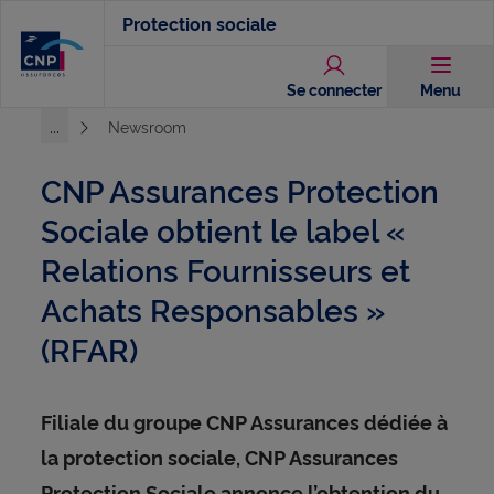
Aller
Protection sociale
au
contenu
Se connecter
Menu
principal
...
Newsroom
Voir l'ensemble du chemin
CNP Assurances Protection
Sociale obtient le label «
Relations Fournisseurs et
Achats Responsables »
(RFAR)
Filiale du groupe CNP Assurances dédiée à
la protection sociale, CNP Assurances
Protection Sociale annonce l’obtention du