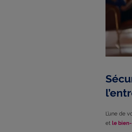
Sécur
l’ent
L’une de v
et
le bien