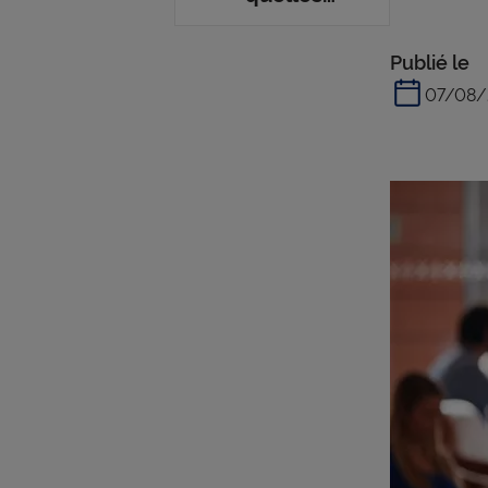
actions
déployer
Publié le
pour les
07/08/
améliorer
?