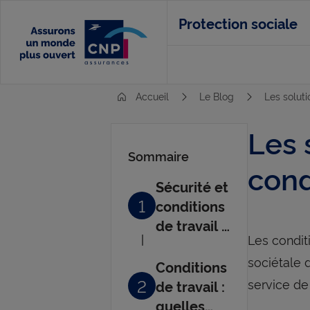
Aller
Protection sociale
au
contenu
principal
Accueil
Le Blog
Les soluti
Les 
Sommaire
cond
Sécurité et
1
conditions
de travail :
Les conditi
le rôle clé
sociétale 
de
Conditions
l’entreprise
2
service de 
de travail :
quelles