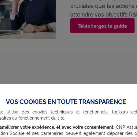
cruciales que les action
atteindre vos objectifs RS
Téléchargez le guide
tions de travail : quelles
VOS COOKIES EN TOUTE TRANSPARENCE
les améliorer ?
te utilise des cookies techniques et fonctionnels, toujours act
aires au fonctionnement du site.
nez les risques grâce au DUE
’améliorer votre expérience, et avec votre consentement
, CNP Assu
ction Sociale et ses partenaires peuvent également déposer des c