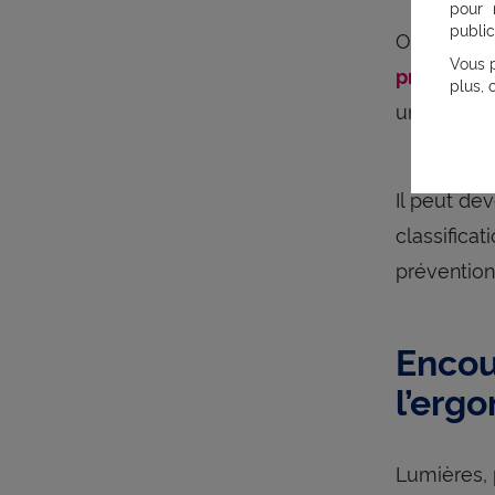
pour 
public
Obligatoir
Vous p
professio
plus, 
unité, et 
Il peut dev
classifica
prévention
Encou
l’ergo
Lumières, 