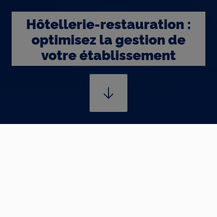
Hôtellerie-restauration :
optimisez la gestion de
votre établissement
Previous
...
Le Blog
Voir l'ensemble du chemin
Hôtellerie-restauration :
optimisez la gestion de
votre établissement