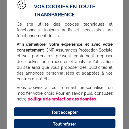
baromètre interne basé sur plusieurs
VOS COOKIES EN TOUTE
critères : qualité du service, réactivité,
TRANSPARENCE
clarté des informations,
Ce site utilise des cookies techniques et
accompagnement. En 2024, notre
fonctionnels, toujours actifs et nécessaires au
fonctionnement du site.
score global était de 91/100.
Afin d’améliorer votre expérience, et avec votre
consentement
, CNP Assurances Protection Sociale
Que fait CNP Assurances en cas d’avis
et ses partenaires peuvent également déposer
négatif ?
des cookies pour mesurer et analyser l’utilisation
Chaque avis est pris en compte.
du site ainsi que vous proposer des publicités et
des annonces personnalisées et adaptées à vos
Lorsqu’un retour nécessite une action,
centres d’intérêts.
notre équipe relation client entre en
Vous pouvez à tout moment personnaliser ou
modifier votre choix. Pour en savoir plus, consultez
contact avec l’assuré pour
notre
politique de protection des données
.
comprendre et résoudre la situation.
Tout accepter
Ces avis permettent aussi d’améliorer
nos services.
Tout refuser