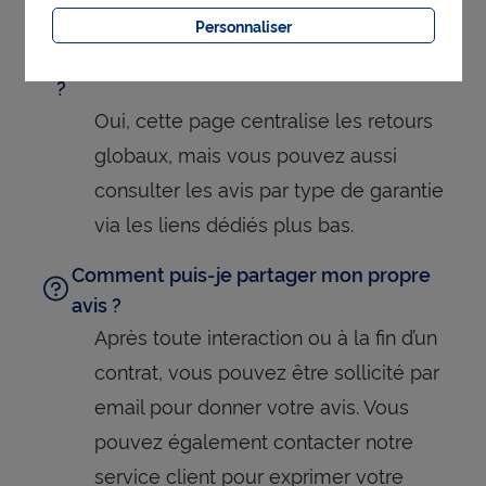
Peut-on consulter les avis sur les produits
Personnaliser
spécifiques (assurance vie, prévoyance…)
?
Oui, cette page centralise les retours
globaux, mais vous pouvez aussi
consulter les avis par type de garantie
via les liens dédiés plus bas.
Comment puis-je partager mon propre
avis ?
Après toute interaction ou à la fin d’un
contrat, vous pouvez être sollicité par
email pour donner votre avis. Vous
pouvez également contacter notre
service client pour exprimer votre