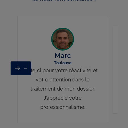
Marc
Toulouse
Merci pour votre réactivité et
Next
Previous
votre attention dans le
Tr
traitement de mon dossier.
d’a
J’apprécie votre
l
professionnalisme.