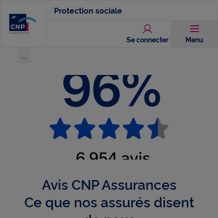
Aller
Protection sociale
au
contenu
Se connecter
Menu
principal
...
Voir l'ensemble du chemin
Avis CNP Assurances
Ce que nos assurés disent