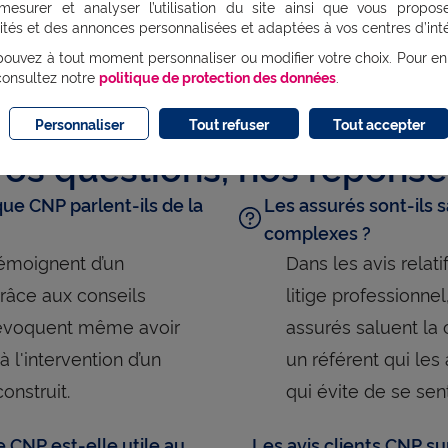
mesurer et analyser l’utilisation du site ainsi que vous propos
ités et des annonces personnalisées et adaptées à vos centres d’inté
ouvez à tout moment personnaliser ou modifier votre choix. Pour en
consultez notre
politique de protection des données
.
Personnaliser
Tout refuser
Tout accepter
Vos questions, nos réponse
ique CNP parlent-ils de la
Les assurés sont-ils s
complexes ?
émoignent d’un
Dans les avis relati
grâce aux conseils
litige professionnel,
s évoquent même avoir
assurés saluent la c
 l'intervention d’un
un référent qui le
construit.
qui évite de se sen
e CNP est-elle utile au
Les avis clients CNP su