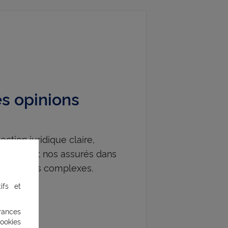
s opinions
tion juridique claire,
icacement nos assurés dans
s cas plus complexes.
ifs et
rances
ookies