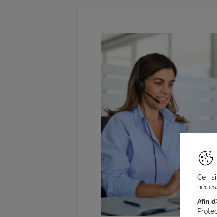
Ce si
nécess
Afin d
Prote