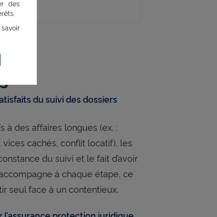
er des
rêts.
 savoir
s
atisfaits du suivi des dossiers
fs à des affaires longues (ex. :
 vices cachés, conflit locatif), les
onstance du suivi et le fait d’avoir
s accompagne à chaque étape, ce
tir seul face à un contentieux.
r l’assurance protection juridique