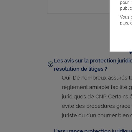
pour 
public
Vous p
plus, 
Les avis sur la protection jurid
résolution de litiges ?
Oui. De nombreux assurés t
règlement amiable facilité 
juridiques de CNP. Certain
évité des procédures grâce à
juriste ou d’un courrier bien 
L’assurance protection juridiqu