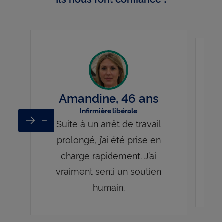
Amandine, 46 ans
Infirmière libérale
Suite à un arrêt de travail
Next
Previous
La
prolongé, j’ai été prise en
mai
charge rapidement. J’ai
u
vraiment senti un soutien
ac
humain.