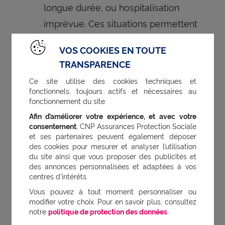
longue durée, ou hospitalisation
imprévue. Ces situations permettent
d’évaluer la solidité du contrat dans
VOS COOKIES EN TOUTE
des contextes sensibles.
TRANSPARENCE
Quels délais de prise en charge sont
Ce site utilise des cookies techniques et
fonctionnels, toujours actifs et nécessaires au
évoqués dans les avis sur la prévoyance
fonctionnement du site.
CNP ?
Afin d’améliorer votre expérience, et avec votre
Dans les avis clients sur la
consentement
, CNP Assurances Protection Sociale
et ses partenaires peuvent également déposer
prévoyance CNP, le délai de
des cookies pour mesurer et analyser l’utilisation
traitement des demandes est
du site ainsi que vous proposer des publicités et
des annonces personnalisées et adaptées à vos
un critère souvent mentionné. La
centres d’intérêts.
majorité des assurés saluent une
Vous pouvez à tout moment personnaliser ou
prise en charge rapide dès la
modifier votre choix. Pour en savoir plus, consultez
notre
politique de protection des données
.
réception du dossier complet.