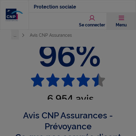
Aller
Protection sociale
au
contenu
Se connecter
Menu
principal
...
Avis CNP Assurances
Voir l'ensemble du chemin
Avis CNP Assurances -
Prévoyance