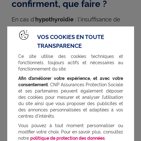
confirment, que faire ?
En cas d'
: l'insuffisance de
hypothyroïdie
production d'hormones
est
thyroïdienne
VOS COOKIES EN TOUTE
comblée par une forme médicamenteuse
TRANSPARENCE
de la T4, dont les doses sont à adapter à
Ce site utilise des cookies techniques et
chaque cas. L'important étant bien sûr
fonctionnels, toujours actifs et nécessaires au
d'éviter la bascule vers l'
. En
fonctionnement du site.
hyperthyroïdie
Afin d’améliorer votre expérience, et avec votre
cas d'
: la surproduction
hyperthyroïdie
consentement
, CNP Assurances Protection Sociale
hormonale peut être freinée par des
et ses partenaires peuvent également déposer
des cookies pour mesurer et analyser l’utilisation
médicaments spécifiques : les
du site ainsi que vous proposer des publicités et
antithyroïdiens de synthèse, dont les effets
des annonces personnalisées et adaptées à vos
centres d’intérêts.
indésirables ne sont pas négligeables et
Vous pouvez à tout moment personnaliser ou
obligent à une surveillance stricte. Parfois, le
modifier votre choix. Pour en savoir plus, consultez
notre
politique de protection des données
.
médecin proposera un traitement