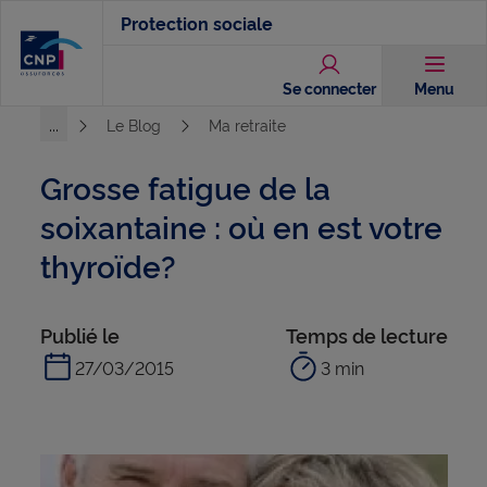
Aller
Protection sociale
au
contenu
Se connecter
Menu
principal
...
Le Blog
Ma retraite
Voir l'ensemble du chemin
Grosse fatigue de la
soixantaine : où en est votre
thyroïde?
Publié le
Temps de lecture
27/03/2015
3 min