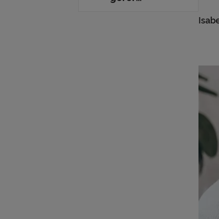
l'agressivité
Isab
d'un proche
atteint de la
maladie
d'Alzheimer