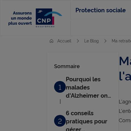
Aller
Protection sociale
au
contenu
principal
Accueil
Le Blog
Ma retrai
M
Sommaire
l'
Pourquoi les
1
malades
d'Alzheimer ont
L'ag
des
L'en
comportements
6 conseils
agressifs ?
2
Comm
pratiques pour
gérer