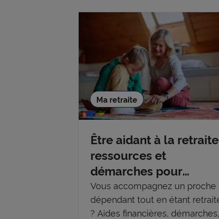
Ma retraite
Être aidant à la retraite
ressources et
démarches pour
accompagner un
Vous accompagnez un proche
dépendant tout en étant retrait
proche dépendant
? Aides financières, démarches