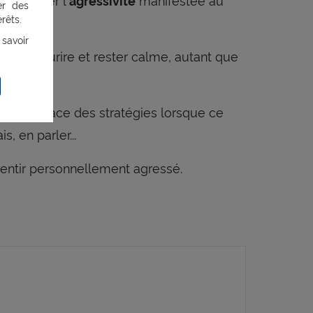
agressivité
er des
rêts.
 savoir
ance. Sourire et rester calme, autant que
ettre en place des stratégies lorsque ce
, en parler...
sentir personnellement agressé.