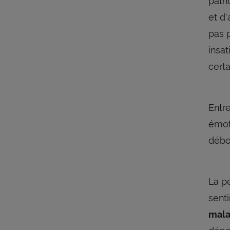
et d'
pas p
insa
certa
Entr
émoti
débo
La p
sent
mala
dépe