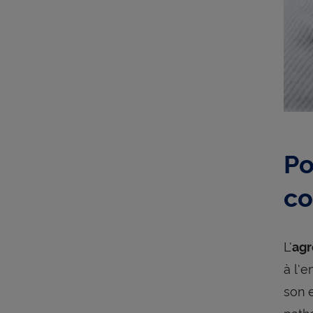
Po
co
L'
agr
à l'
son 
path