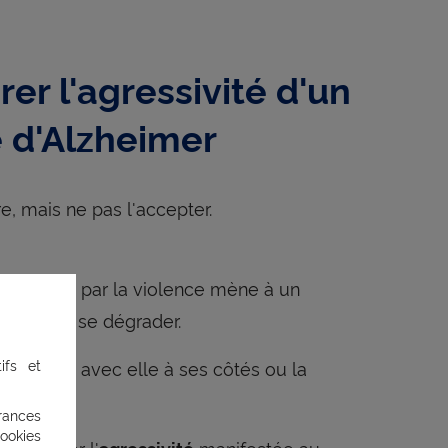
er l'agressivité d'un
e d'Alzheimer
re, mais ne pas l'accepter.
. Répondre par la violence mène à un
i va vite se dégrader.
ifs et
ter assis avec elle à ses côtés ou la
rances
ookies
pas ignorer l'
manifestée au