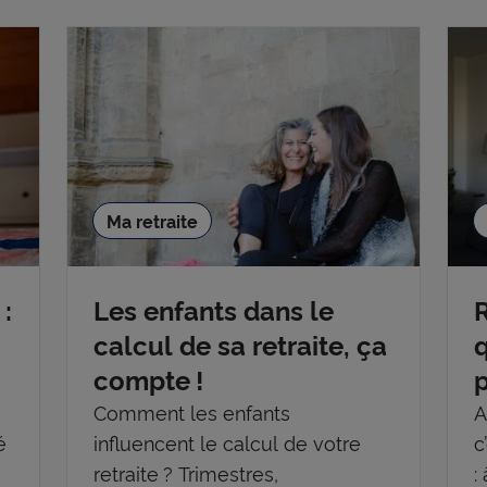
Ma retraite
 :
Les enfants dans le
R
calcul de sa retraite, ça
q
compte !
p
Comment les enfants
A
é
influencent le calcul de votre
c
,
retraite ? Trimestres,
: