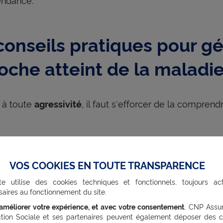
conseils pratiques pour gér
oche atteint de la maladi
 à toute
, il faut s'efforcer de la comprend
agressivité
Ne jamais répondre à l'
par l'agressivité
agressivité
rapport de force avec le malade et à une situation qu
VOS COOKIES EN TOUTE TRANSPARENCE
te utilise des cookies techniques et fonctionnels, toujours act
Amener la personne agressive dans un lieu isolé. Res
aires au fonctionnement du site.
laisser seule quelques instants.
’améliorer votre expérience, et avec votre consentement
, CNP Assu
ction Sociale et ses partenaires peuvent également déposer des c
Lui montrer que l'on a perçu l'
. Il ne faut 