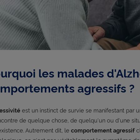
urquoi les malades d'Alz
mportements agressifs ?
est un instinct de survie se manifestant par 
essivité
encontre de quelque chose, de quelqu'un ou d'une situ
existence. Autrement dit, le
c
comportement agressif
ologique, ce n'est pas véritablement le symptôme de