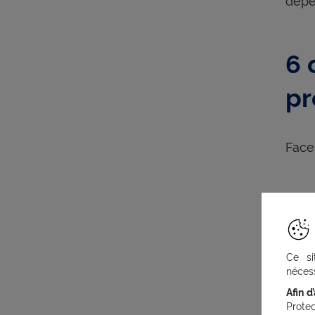
6 
pr
Face
Ce si
nécess
Afin d
Prote