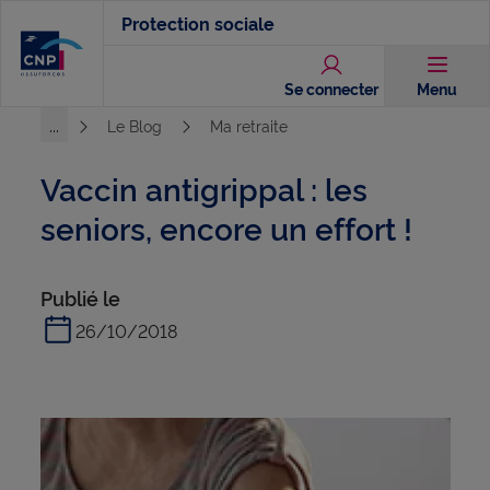
Aller
Protection sociale
au
contenu
Se connecter
Menu
principal
...
Le Blog
Ma retraite
Voir l'ensemble du chemin
Vaccin antigrippal : les
seniors, encore un effort !
Publié le
26/10/2018