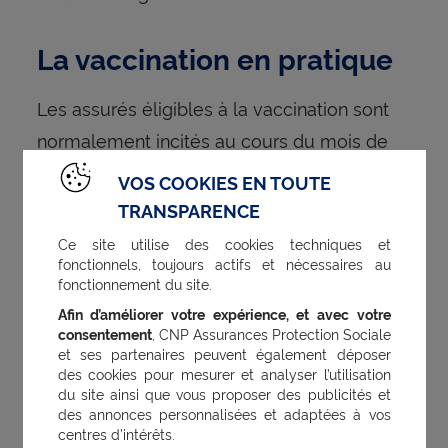
La vaccination en pratique
Les assurés éligibles à la vaccination sont
normalement incités au cours du mois de
septembre à se faire vacciner d’ici janvier
VOS COOKIES EN TOUTE
2019.
TRANSPARENCE
Pour les personnes déjà vaccinées au cours
Ce site utilise des cookies techniques et
fonctionnels, toujours actifs et nécessaires au
des trois dernières années, l’injection peut
fonctionnement du site.
être réalisée par un médecin mais aussi une
Afin d’améliorer votre expérience, et avec votre
infirmière ou une sage-femme (sauf enfants
consentement
, CNP Assurances Protection Sociale
et ses partenaires peuvent également déposer
et femmes enceintes). Si ça n’est pas le cas,
des cookies pour mesurer et analyser l’utilisation
le vaccin peut être prescrit par un médecin
du site ainsi que vous proposer des publicités et
des annonces personnalisées et adaptées à vos
ou une sage-femme, mais l’injection
centres d’intérêts.