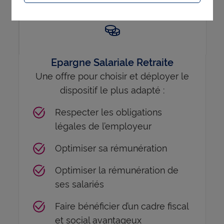
Epargne Salariale Retraite
Une offre pour choisir et déployer le
dispositif le plus adapté :
Respecter les obligations
légales de l’employeur
Optimiser sa rémunération
Optimiser la rémunération de
ses salariés
Faire bénéficier d’un cadre fiscal
et social avantageux