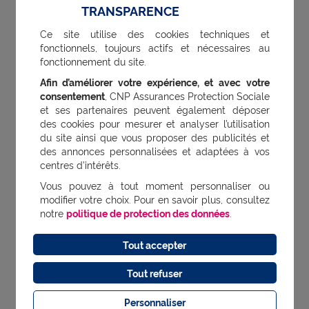
TRANSPARENCE
Une assurance prévoyance pensée
Ce site utilise des cookies techniques et
pour vos clients :
fonctionnels, toujours actifs et nécessaires au
fonctionnement du site.
Une couverture complète à la
Afin d’améliorer votre expérience, et avec votre
carte jusqu’à 9 niveaux de
consentement
, CNP Assurances Protection Sociale
garanties
et ses partenaires peuvent également déposer
des cookies pour mesurer et analyser l’utilisation
Des garanties différenciantes
du site ainsi que vous proposer des publicités et
des annonces personnalisées et adaptées à vos
comme les maladies graves et
centres d’intérêts.
redoutées
Vous pouvez à tout moment personnaliser ou
modifier votre choix. Pour en savoir plus, consultez
Des obligations légales
notre
politique de protection des données
.
respectées
Tout accepter
Des offres adaptées aux
conventions collectives
Tout refuser
Personnaliser