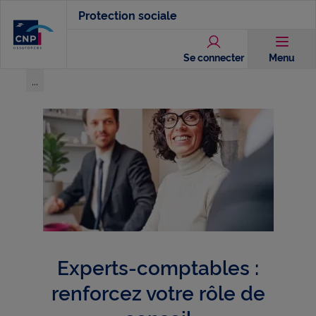
Aller
Protection sociale
au
contenu
Se connecter
Menu
principal
...
Voir l'ensemble du chemin
Experts-comptables :
renforcez votre rôle de