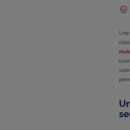
Un
clas
mut
cure
votr
perm
Un
se