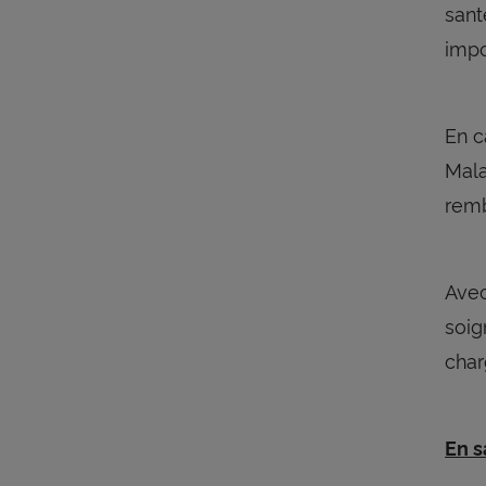
sant
impo
En 
Mala
remb
Ave
soig
char
En s