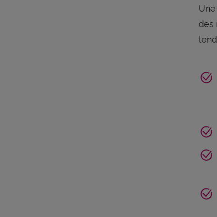
Un
des 
tend