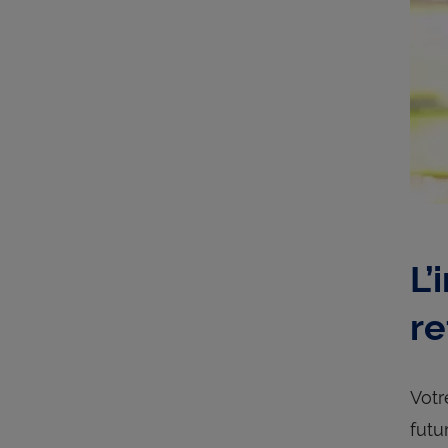
L’
re
Vot
futu