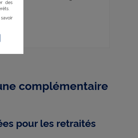
er des
rêts.
ffre
 savoir
’une complémentaire
ées pour les retraités