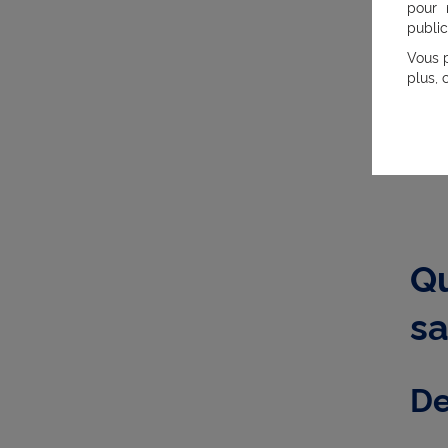
pour 
public
Vous p
plus, 
Qu
sa
De