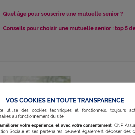
Quel âge pour souscrire une mutuelle senior ?
Conseils pour choisir une mutuelle senior : top 5 de
Une compl
VOS COOKIES EN TOUTE TRANSPARENCE
prend soin
te utilise des cookies techniques et fonctionnels, toujours act
aires au fonctionnement du site.
Santé senior, c’est
’améliorer votre expérience, et avec votre consentement
, CNP Assu
ction Sociale et ses partenaires peuvent également déposer des c
s’adapte à vos besoi