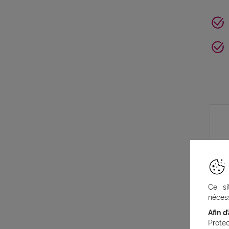
Ce si
nécess
Afin d
Prote