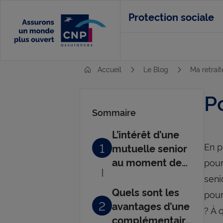
Aller
Protection sociale
au
contenu
principal
Accueil
Le Blog
Ma retrai
P
Sommaire
L’intérêt d’une
1
En p
mutuelle senior
au moment de
pour
la retraite
seni
Quels sont les
pour
2
avantages d’une
? À 
complémentaire