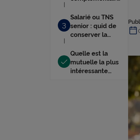
santé senior ?
Salarié ou TNS
Publ
3
senior : quid de
conserver la
mutuelle
d’entreprise ou
Quelle est la
mutuelle
mutuelle la plus
Madelin ?
intéressante
pour un senior ?