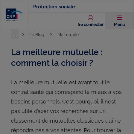
Aller
Protection sociale
au
contenu
Se connecter
Menu
principal
...
Le Blog
Ma retraite
Voir l'ensemble du chemin
La meilleure mutuelle :
comment la choisir ?
La meilleure mutuelle est avant tout le
contrat santé qui correspond le mieux à vos
besoins personnels. C’est pourquoi, il n’est
pas utile d’axer vos recherches sur un
classement de mutuelles classiques qui ne
répondra pas à vos attentes. Pour trouver la