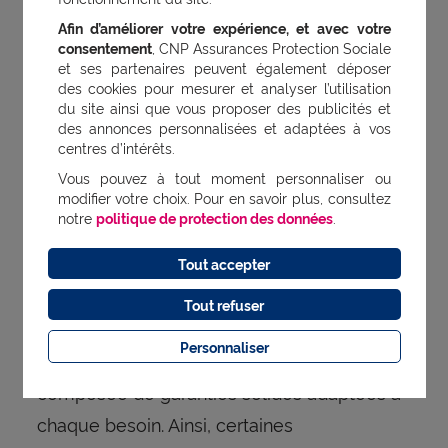
vue ?
Afin d’améliorer votre expérience, et avec votre
consentement
, CNP Assurances Protection Sociale
Votre fils adolescent doit porter un
et ses partenaires peuvent également déposer
appareil dentaire ?
des cookies pour mesurer et analyser l’utilisation
du site ainsi que vous proposer des publicités et
des annonces personnalisées et adaptées à vos
Votre conjoint a des problèmes de dos
centres d’intérêts.
?
Vous pouvez à tout moment personnaliser ou
modifier votre choix. Pour en savoir plus, consultez
Vous souhaitez consulter un médecin
notre
politique de protection des données
.
dermatologue ?
Tout accepter
Tout refuser
Avec une
, petits et grands
mutuelle famille
Personnaliser
sont couverts avec une protection santé
composée de garanties solides adaptées à
chaque besoin. Ainsi, certaines