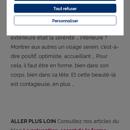
Beauté : la sérénité est
Tout refuser
contagieuse !
Personnaliser
Et si la plus belle marque de beauté
extérieure était la sérénité … intérieure ?
Montrer aux autres un visage serein, c’est-à-
dire positif, optimiste, accueillant … Pour
cela, il faut être en forme, bien dans son
corps, bien dans sa tête. Et cette beauté-là
est contagieuse, en plus …
Consultez nos articles du
ALLER PLUS LOIN
blog