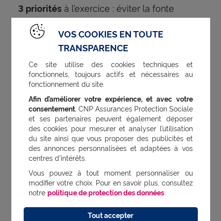
à l’exercice : éviter la fonte
3 priorités
musculaire ; entretenir ses fonctions
VOS COOKIES EN TOUTE
cardiovasculaires ; prévenir l’ostéoporose.
TRANSPARENCE
Ce site utilise des cookies techniques et
La meilleure garantie : la
fonctionnels, toujours actifs et nécessaires au
fonctionnement du site.
prévention
Afin d’améliorer votre expérience, et avec votre
consentement
, CNP Assurances Protection Sociale
Consulter régulièrement votre médecin et
et ses partenaires peuvent également déposer
des cookies pour mesurer et analyser l’utilisation
votre dentiste permet de prévenir les
du site ainsi que vous proposer des publicités et
risques liés à votre santé. Et profitez tous les
des annonces personnalisées et adaptées à vos
centres d’intérêts.
cinq ans du bilan santé proposé par votre
Vous pouvez à tout moment personnaliser ou
complémentaire santé : un outil de
modifier votre choix. Pour en savoir plus, consultez
prévention particulièrement efficace !
notre
politique de protection des données
.
Tout accepter