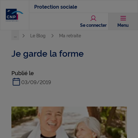
Aller
Protection sociale
au
contenu
Se connecter
Menu
principal
...
Le Blog
Ma retraite
Voir l'ensemble du chemin
Je garde la forme
Publié le
03/09/2019