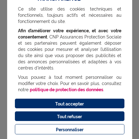
régulant la sécrétion de certaines hormones.
Ce site utilise des cookies techniques et
fonctionnels, toujours actifs et nécessaires au
Quelques pilules font partie de l'arsenal
fonctionnement du site.
thérapeutique à disposition des médecins
Afin d’améliorer votre expérience, et avec votre
pour limiter l'acné.
consentement
, CNP Assurances Protection Sociale
et ses partenaires peuvent également déposer
des cookies pour mesurer et analyser l’utilisation
Eviter les cicatrices d'acné
du site ainsi que vous proposer des publicités et
des annonces personnalisées et adaptées à vos
centres d’intérêts.
Le conseil de la dermatologue est sans
Vous pouvez à tout moment personnaliser ou
appel :
« Il ne faut jamais triturer les
modifier votre choix. Pour en savoir plus, consultez
notre
politique de protection des données
.
boutons ! »
. Pour les faire disparaître plus
rapidement, l'adolescent pourra utiliser des
Tout accepter
« stop boutons », sous forme de stylos ou
Tout refuser
de pinceaux, qui assèchent les boutons et
Personnaliser
les font disparaître plus vite. Attention aussi