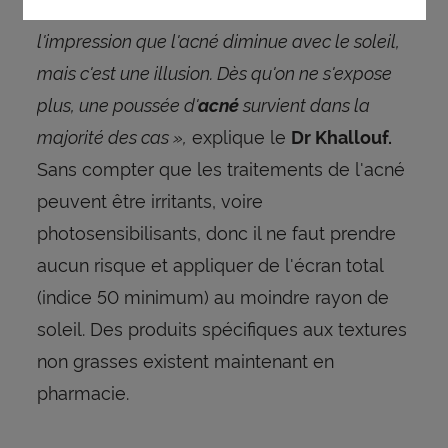
au soleil, c'est un faux-ami :
« On a
l'impression que l'acné diminue avec le soleil,
mais c'est une illusion. Dès qu'on ne s'expose
plus, une poussée d'
survient dans la
acné
majorité des cas »,
explique le
Dr Khallouf.
Sans compter que les traitements de l'acné
peuvent être irritants, voire
photosensibilisants, donc il ne faut prendre
aucun risque et appliquer de l'écran total
(indice 50 minimum) au moindre rayon de
soleil. Des produits spécifiques aux textures
non grasses existent maintenant en
pharmacie.