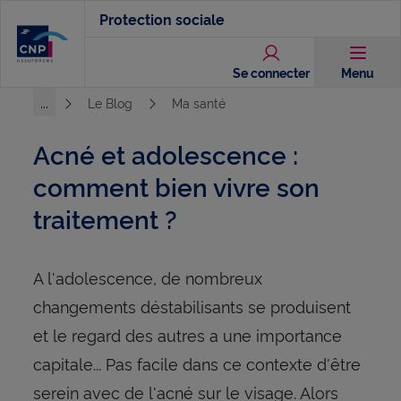
Aller
Protection sociale
au
contenu
Se connecter
Menu
principal
...
Le Blog
Ma santé
Voir l'ensemble du chemin
Acné et adolescence :
comment bien vivre son
traitement ?
A l'adolescence, de nombreux
changements déstabilisants se produisent
et le regard des autres a une importance
capitale... Pas facile dans ce contexte d'être
serein avec de l'acné sur le visage. Alors