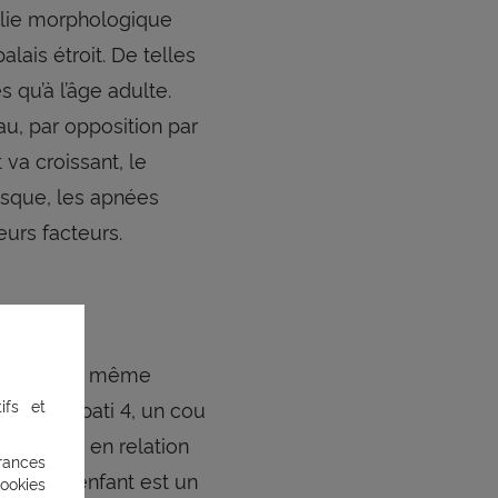
alie morphologique
ais étroit. De telles
 qu’à l’âge adulte.
u, par opposition par
va croissant, le
risque, les apnées
eurs facteurs.
mbres d’une même
ifs et
de mallampati 4, un cou
réquentes en relation
rances
chez l’enfant est un
ée
ookies