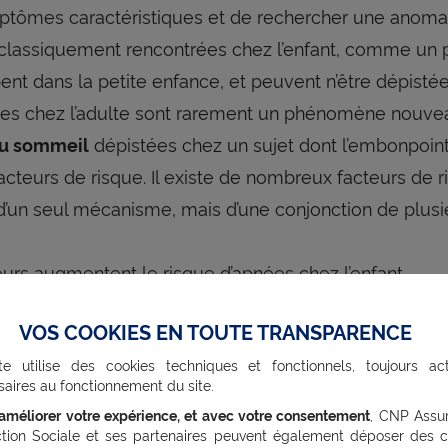
symptômes caractéristiques et de rechercher une anom
assiquement rencontrées chez l’enfant, comme un pal
t dans la petite enfance, et peuvent n’être dépistées
ées chez l’adulte sont rarement un phénomène nouvea
dépistées chez un sujet dont l’embonpoint 
u sommeil
acteurs de risque. Il existe de nombreux facteurs de 
 d’un seul mécanisme, mais d’une conjonction de plusi
urs augmentent le risque d’apnées chez l’enfant
VOS COOKIES EN TOUTE TRANSPARENCE
 génétiques transmis et retrouvés chez plusieurs me
te utilise des cookies techniques et fonctionnels, toujours act
, parents, fils/fille) comme un palais long, un score 
aires au fonctionnement du site.
t, un menton reculé, etc. Les apnées sont aussi plus f
’améliorer votre expérience, et avec votre consentement
, CNP Assu
 allergies. En effet, une des premières causes d’
apn
ction Sociale et ses partenaires peuvent également déposer des c