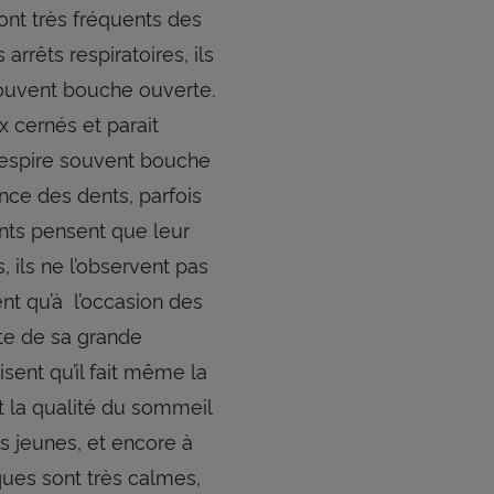
sont très fréquents des
rrêts respiratoires, ils
souvent bouche ouverte.
ux cernés et parait
t respire souvent bouche
ince des dents, parfois
rents pensent que leur
, ils ne l’observent pas
ent qu’à l’occasion des
te de sa grande
isent qu’il fait même la
t la qualité du sommeil
us jeunes, et encore à
iques sont très calmes,