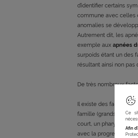
d’identifier certains 
commune avec celles cl
anomalies se développen
Autrement dit, les apn
exemple aux
apnées
d
surpoids étant un des f
résultant ainsi non pas
De très nombreux facte
Il existe des facteurs
Ce si
famille (grands-parents
nécess
court, un pharynx étroi
Afin d
avec la progression des
Prote