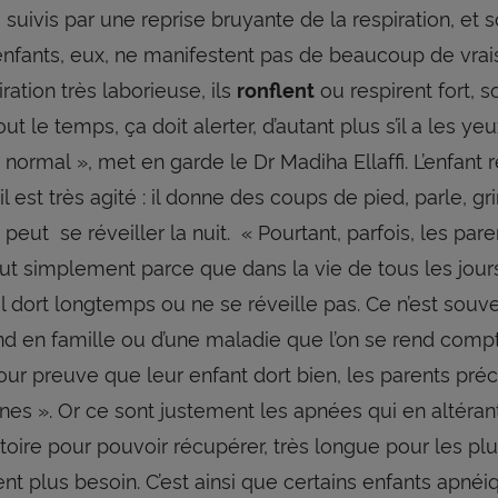
suivis par une reprise bruyante de la respiration, et 
enfants, eux, ne manifestent pas de beaucoup de vrais a
ration très laborieuse, ils
ou respirent fort, 
ronflent
ut le temps, ça doit alerter, d’autant plus s’il a les ye
s normal », met en garde le Dr Madiha Ellaffi. L’enfan
est très agité : il donne des coups de pied, parle, gr
peut se réveiller la nuit. « Pourtant, parfois, les pa
out simplement parce que dans la vie de tous les jours
’il dort longtemps ou ne se réveille pas. Ce n’est souv
d en famille ou d’une maladie que l’on se rend comp
our preuve que leur enfant dort bien, les parents préc
unes ». Or ce sont justement les apnées qui en altéran
atoire pour pouvoir récupérer, très longue pour les pl
ent plus besoin. C’est ainsi que certains enfants apné