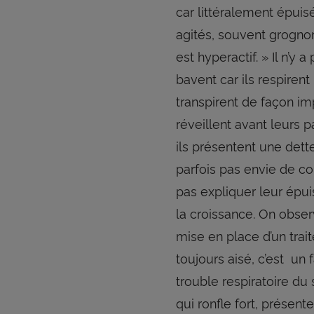
car littéralement épuisé
agités, souvent grognons
est hyperactif. » Il n’y 
bavent car ils respiren
transpirent de façon imp
réveillent avant leurs p
ils présentent une dett
parfois pas envie de co
pas expliquer leur épui
la croissance. On obser
mise en place d’un trai
toujours aisé, c’est un
trouble respiratoire du
qui ronfle fort, présent