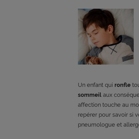
Un enfant qui
tou
ronfle
aux conséquen
sommeil
affection touche au moi
repérer pour savoir si v
pneumologue et allergol