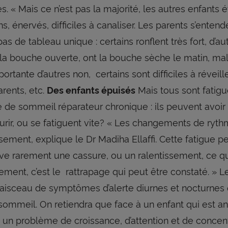
s. « Mais ce n’est pas la majorité, les autres enfants é
, énervés, difficiles à canaliser. Les parents s’entend
a pas de tableau unique : certains ronflent très fort, d’a
t la bouche ouverte, ont la bouche sèche le matin, mal 
ortante d’autres non, certains sont difficiles à réveille
arents, etc.
Mais tous sont fatig
Des enfants épuisés
e de sommeil réparateur chronique : ils peuvent avoir
urir, ou se fatiguent vite? « Les changements de rythm
sement, explique le Dr Madiha Ellaffi. Cette fatigue p
ve rarement une cassure, ou un ralentissement, ce qui
tement, c’est le rattrapage qui peut être constaté. » L
 faisceau de symptômes d’alerte diurnes et nocturnes
 sommeil. On retiendra que face à un enfant qui est 
e un problème de croissance, d’attention et de concentr