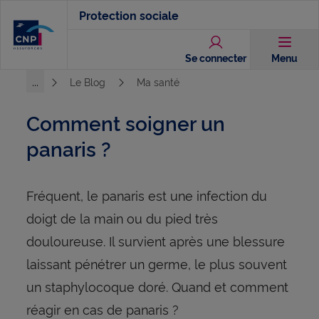
Aller
Protection sociale
au
contenu
Se connecter
Menu
principal
...
Le Blog
Ma santé
Voir l'ensemble du chemin
Comment soigner un
panaris ?
Fréquent, le panaris est une infection du
doigt de la main ou du pied très
douloureuse. Il survient après une blessure
laissant pénétrer un germe, le plus souvent
un staphylocoque doré. Quand et comment
réagir en cas de panaris ?