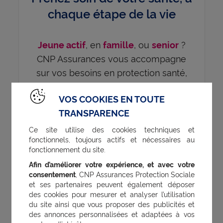
chaque étape de la vie
, en
, ou
?
Jeune actif
famille
senior
CNP Assurances vous accompagne
sur vos besoins en protection santé,
avec des offres modulables et des
VOS COOKIES EN TOUTE
garanties adaptées.
TRANSPARENCE
Ce site utilise des cookies techniques et
fonctionnels, toujours actifs et nécessaires au
fonctionnement du site.
Comment prévenir un
Afin d’améliorer votre expérience, et avec votre
panaris ?
consentement
, CNP Assurances Protection Sociale
et ses partenaires peuvent également déposer
des cookies pour mesurer et analyser l’utilisation
En limitant les risques de blessures
du site ainsi que vous proposer des publicités et
des annonces personnalisées et adaptées à vos
lorsque l'on bricole ou au travail.