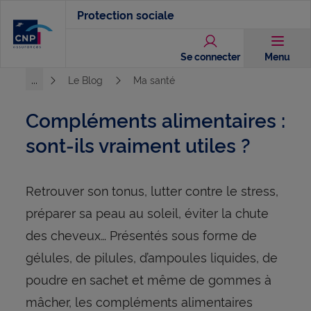
Aller
Protection sociale
au
contenu
Se connecter
Menu
principal
...
Le Blog
Ma santé
Voir l'ensemble du chemin
Compléments alimentaires :
sont-ils vraiment utiles ?
Retrouver son tonus, lutter contre le stress,
préparer sa peau au soleil, éviter la chute
des cheveux… Présentés sous forme de
gélules, de pilules, d’ampoules liquides, de
poudre en sachet et même de gommes à
mâcher, les compléments alimentaires