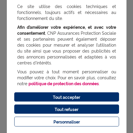
, en
, ou
?
Jeune actif
famille
senior
Ce site utilise des cookies techniques et
CNP Assurances vous accompagne
fonctionnels, toujours actifs et nécessaires au
sur vos besoins en protection santé,
fonctionnement du site.
avec des offres modulables et des
Afin d’améliorer votre expérience, et avec votre
consentement
, CNP Assurances Protection Sociale
garanties adaptées.
et ses partenaires peuvent également déposer
des cookies pour mesurer et analyser l’utilisation
du site ainsi que vous proposer des publicités et
des annonces personnalisées et adaptées à vos
centres d’intérêts.
Avant de prendre un
Vous pouvez à tout moment personnaliser ou
modifier votre choix. Pour en savoir plus, consultez
complément alimentaire, il
notre
politique de protection des données
.
est préférable de consulter
Tout accepter
un professionnel de santé
Tout refuser
Cette recommandation est d’autant
VRAI :
Personnaliser
plus importante qu’on fait partie d’une