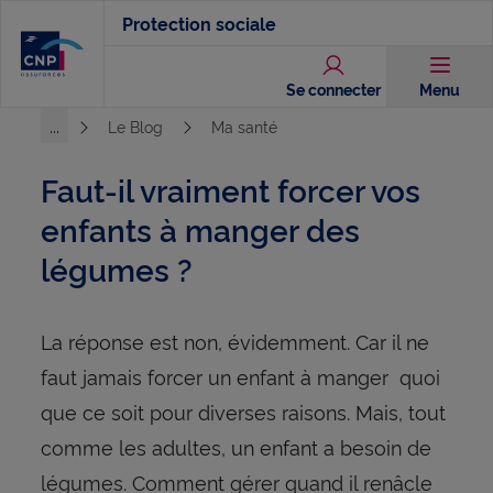
Aller
Protection sociale
au
contenu
Se connecter
Menu
principal
...
Le Blog
Ma santé
Voir l'ensemble du chemin
Faut-il vraiment forcer vos
enfants à manger des
légumes ?
La réponse est non, évidemment. Car il ne
faut jamais forcer un enfant à manger quoi
que ce soit pour diverses raisons. Mais, tout
comme les adultes, un enfant a besoin de
légumes. Comment gérer quand il renâcle