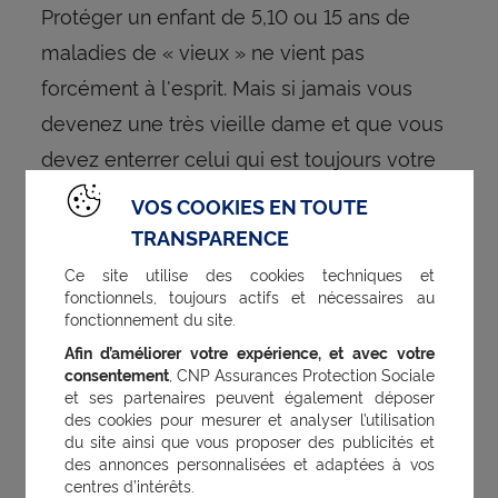
Protéger un enfant de 5,10 ou 15 ans de
maladies de « vieux » ne vient pas
forcément à l'esprit. Mais si jamais vous
devenez une très vieille dame et que vous
devez enterrer celui qui est toujours votre
bébé car il est mort d'un infarctus à 50 ans,
VOS COOKIES EN TOUTE
vous regretterez probablement de n'avoir
TRANSPARENCE
pas su l'en protéger.
Ce site utilise des cookies techniques et
fonctionnels, toujours actifs et nécessaires au
fonctionnement du site.
À la soupe !
Afin d’améliorer votre expérience, et avec votre
consentement
, CNP Assurances Protection Sociale
On n'a pas encore trouvé mieux que les
et ses partenaires peuvent également déposer
des cookies pour mesurer et analyser l’utilisation
soupes pour faire consommer des légumes
du site ainsi que vous proposer des publicités et
aux enfants (et aux adultes !).
des annonces personnalisées et adaptées à vos
centres d’intérêts.