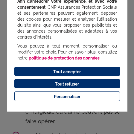
(exercices
La rééducation périnéale
Afin d’améliorer votre expérience, et avec votre
consentement
, CNP Assurances Protection Sociale
destinés à faire travailler les muscles
et ses partenaires peuvent également déposer
des cookies pour mesurer et analyser l’utilisation
du périnée) est recommandée en cas
du site ainsi que vous proposer des publicités et
de prolapsus léger pour renforcer le
des annonces personnalisées et adaptées à vos
centres d’intérêts.
plancher pelvien.
Vous pouvez à tout moment personnaliser ou
modifier votre choix. Pour en savoir plus, consultez
sous la forme d'un
Le pessaire :
notre
politique de protection des données
.
diaphragme, d'un cube ou d'un
Tout accepter
coussinet, il s'insère dans le vagin pour
soutenir les organes pelviens. Les
Tout refuser
pessaires sont très utiles aux femmes
Personnaliser
dans l'attente d'une intervention
chirurgicale ou qui ne peuvent pas se
faire opérer.