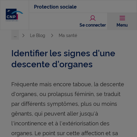
Aller
Protection sociale
au
contenu
Se connecter
Menu
principal
...
Le Blog
Ma santé
Voir l'ensemble du chemin
Identifier les signes d'une
descente d'organes
Fréquente mais encore taboue, la descente
d'organes, ou prolapsus féminin, se traduit
par différents symptômes, plus ou moins
gênants, qui peuvent aller jusqu'à
l'incontinence et à l'extériorisation des
organes. Le point sur cette affection et sa