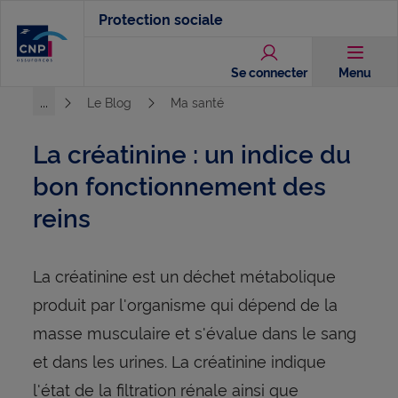
Aller
Protection sociale
au
contenu
Se connecter
Menu
principal
...
Le Blog
Ma santé
Voir l'ensemble du chemin
La créatinine : un indice du
bon fonctionnement des
reins
La créatinine est un déchet métabolique
produit par l'organisme qui dépend de la
masse musculaire et s'évalue dans le sang
et dans les urines. La créatinine indique
l'état de la filtration rénale ainsi que