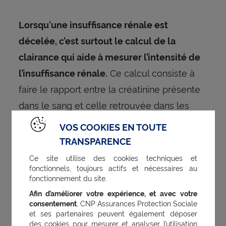
Lorsqu'une insuffisance rénale est
décelée, c’est surtout le calcul de la
clairance qui aide à mesurer l’intensité de
Ce calcul consiste à
l’insuffisance rénale.
faire le rapport entre la créatinine présente
dans le sang et celle retrouvée dans les
urines après filtration par les reins.
VOS COOKIES EN TOUTE
TRANSPARENCE
Ce site utilise des cookies techniques et
fonctionnels, toujours actifs et nécessaires au
Conseils pour des reins en bonne
fonctionnement du site.
santé
Afin d’améliorer votre expérience, et avec votre
consentement
, CNP Assurances Protection Sociale
et ses partenaires peuvent également déposer
Pour prévenir l'insuffisance rénale, il
des cookies pour mesurer et analyser l’utilisation