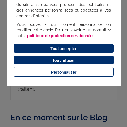
du site ainsi que vous proposer des publicités et
est recommandé de limiter les
des annonces personnalisées et adaptées à vos
apports de sel dans l'alimentation, de
centres d’intérêts.
Vous pouvez à tout moment personnaliser ou
boire de l'eau faiblement minéralisée
modifier votre choix. Pour en savoir plus, consultez
et en quantité adaptée. Les facteurs
notre
politique de protection des données
.
de risque les plus fréquents de
Tout accepter
l’insuffisance rénale sont l’hypertension
Tout refuser
artérielle et le diabète, d’où la
nécessité d’un dépistage de ces deux
Personnaliser
pathologies auprès de votre médecin
traitant.
En ce moment sur le Blog