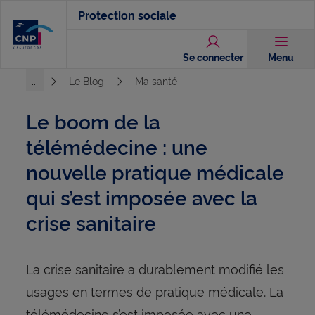
Aller
Protection sociale
au
contenu
Se connecter
Menu
principal
...
Le Blog
Ma santé
Voir l'ensemble du chemin
Le boom de la
télémédecine : une
nouvelle pratique médicale
qui s’est imposée avec la
crise sanitaire
La crise sanitaire a durablement modifié les
usages en termes de pratique médicale. La
télémédecine s’est imposée avec une