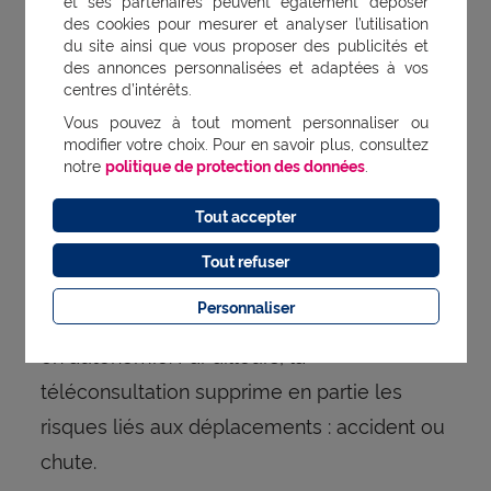
et ses partenaires peuvent également déposer
mobilité et un service adapté
des cookies pour mesurer et analyser l’utilisation
du site ainsi que vous proposer des publicités et
aux personnes isolées
des annonces personnalisées et adaptées à vos
centres d’intérêts.
La suppression des transports offre un gain
Vous pouvez à tout moment personnaliser ou
de temps, d’énergie et de confort,
modifier votre choix. Pour en savoir plus, consultez
notre
politique de protection des données
.
particulièrement appréciable pour les
séniors qui sont moins mobiles ou les
Tout accepter
personnes en situation de handicap. En
Tout refuser
, il est moins
téléconsultation
nécessaire de
Personnaliser
: les séniors gagnent
se faire accompagner
en autonomie. Par ailleurs, la
téléconsultation supprime en partie les
risques liés aux déplacements : accident ou
chute.