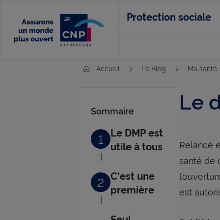
Aller
Protection sociale
au
contenu
principal
Accueil
Le Blog
Ma santé
Le 
Sommaire
Le DMP est
1
Relancé e
utile à tous
santé de d
C'est une
l’ouvertur
2
première
est autori
Seul