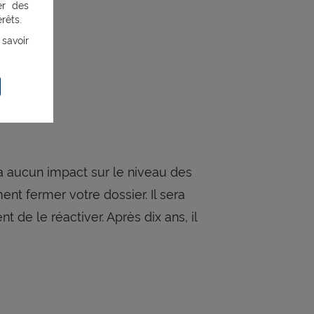
er des
rêts.
 savoir
n’a aucun impact sur le niveau des
 fermer votre dossier. Il sera
de le réactiver. Après dix ans, il