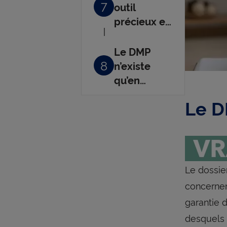
7
outil
précieux en
situation
d’urgence
Le DMP
8
n’existe
qu’en
France
Le D
Le dossie
concernen
garantie d
desquels 