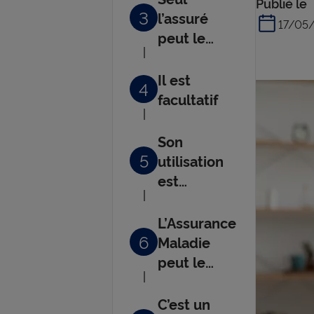
Publié le
3
l’assuré
17/05
peut le
créer
Il est
4
facultatif
Son
5
utilisation
est
compliquée
L’Assurance
6
Maladie
peut le
consulter
C’est un