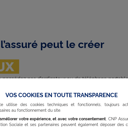
l’assuré peut le créer
e possédez pas d’ordinateur ou de téléphone portable
de de votre pharmacien – contre une rémunération de 1
VOS COOKIES EN TOUTE TRANSPARENCE
ecin traitant ou lors d’un rendez-vous dans un établis
te utilise des cookies techniques et fonctionnels, toujours act
pé). Enfin, vous pouvez vous adresser à votre Caisse 
aires au fonctionnement du site.
as, pensez à vous munir de votre carte Vitale.
’améliorer votre expérience, et avec votre consentement
, CNP Assu
ction Sociale et ses partenaires peuvent également déposer des c