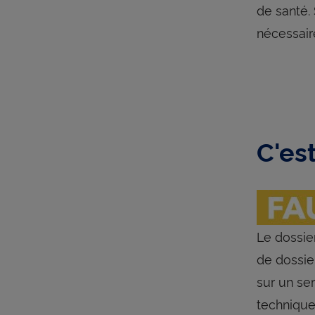
de santé. 
nécessaire
C'es
Le dossie
de dossie
sur un se
technique