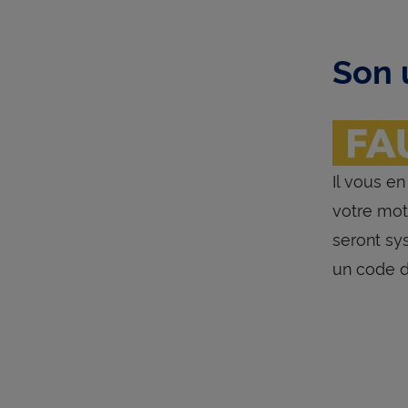
Son 
Il vous e
votre mot
seront sy
un code d