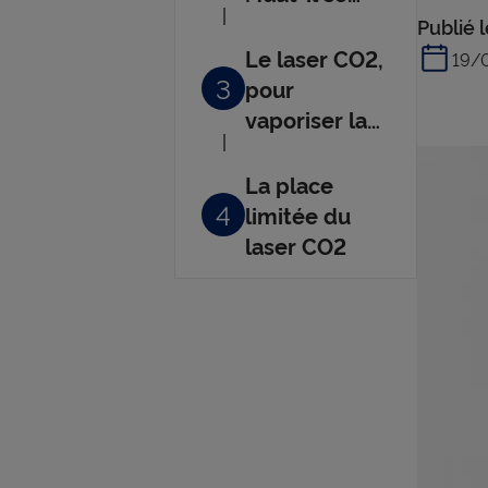
résigner ?
Publié l
Le laser CO2,
19/
3
pour
vaporiser la
verrue
La place
4
limitée du
laser CO2