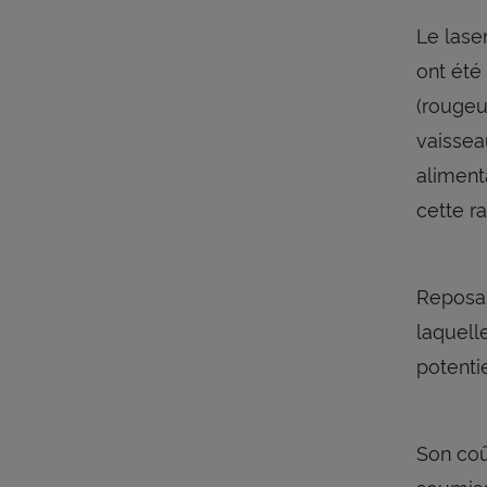
Le lase
ont été
(rougeu
vaissea
aliment
cette r
Reposan
laquell
potenti
Son coû
soumise