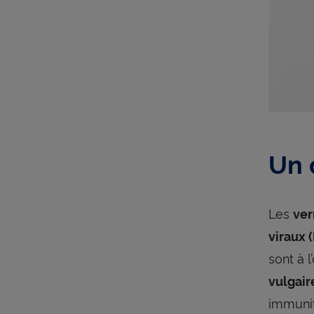
Un 
Les
ver
viraux 
sont à l
vulgair
immunit