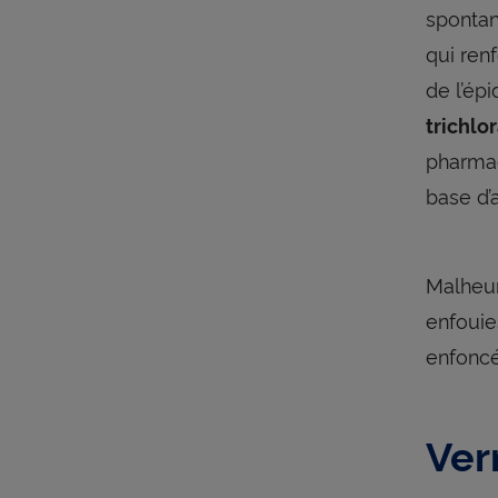
spontan
qui ren
de l’ép
trichlo
pharmac
base d’
Malheur
enfouie
enfoncé
Verr