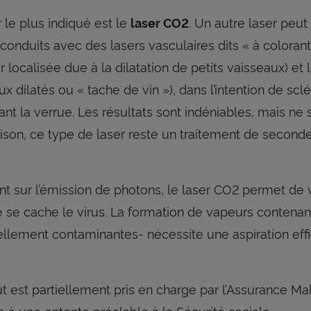
r le plus indiqué est le
. Un autre laser peut 
laser CO2
 conduits avec des lasers vasculaires dits « à coloran
r localisée due à la dilatation de petits vaisseaux) e
ux dilatés ou « tache de vin »), dans l’intention de sc
ant la verrue. Les résultats sont indéniables, mais ne
aison, ce type de laser reste un traitement de seconde 
t sur l’émission de photons, le laser CO2 permet de 
e se cache le virus. La formation de vapeurs contenant
ellement contaminantes- nécessite une aspiration eff
t est partiellement pris en charge par l’Assurance Mal
 à une entente préalable à la Sécurité sociale.