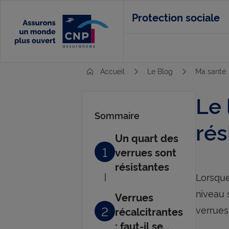
Aller
Protection sociale
au
contenu
principal
Accueil
Le Blog
Ma santé
Le 
Sommaire
rés
Un quart des
1
verrues sont
résistantes
Lorsque 
niveau 
Verrues
2
verrues
récalcitrantes
: faut-il se