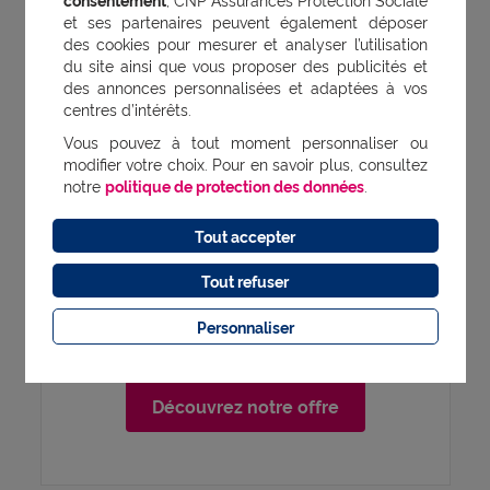
et ses partenaires peuvent également déposer
des cookies pour mesurer et analyser l’utilisation
du site ainsi que vous proposer des publicités et
des annonces personnalisées et adaptées à vos
centres d’intérêts.
Vous pouvez à tout moment personnaliser ou
modifier votre choix. Pour en savoir plus, consultez
notre
politique de protection des données
.
Une complémentaire santé
Tout accepter
qui prend soin de vous
Tout refuser
Santé senior, c’est LA complémentaire
Personnaliser
santé qui s’adapte à vos besoins en
santé et à votre budget.​
Découvrez notre offre