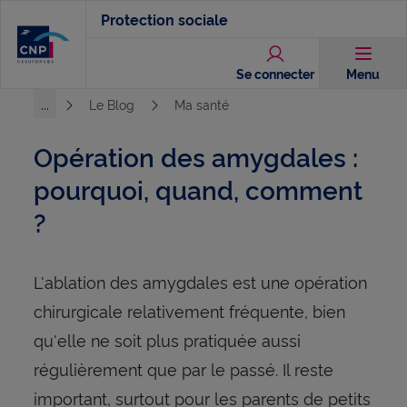
Aller
Protection sociale
au
contenu
Se connecter
Menu
principal
...
Le Blog
Ma santé
Voir l'ensemble du chemin
Opération des amygdales :
pourquoi, quand, comment
?
L'ablation des amygdales est une opération
chirurgicale relativement fréquente, bien
qu'elle ne soit plus pratiquée aussi
régulièrement que par le passé. Il reste
important, surtout pour les parents de petits