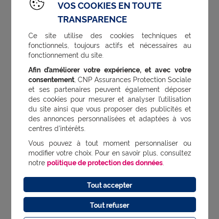
VOS COOKIES EN TOUTE
récupérer.
TRANSPARENCE
Ce site utilise des cookies techniques et
Le seul risque, c'est que ces
soient
produits
fonctionnels, toujours actifs et nécessaires au
moins bons, que leurs qualités
fonctionnement du site.
organoleptiques (goût, saveurs, texture,
Afin d’améliorer votre expérience, et avec votre
consentement
, CNP Assurances Protection Sociale
parfum) en aient pris un coup. Des biscuits
et ses partenaires peuvent également déposer
des cookies pour mesurer et analyser l’utilisation
peuvent devenir mous, le chocolat peut se
du site ainsi que vous proposer des publicités et
durcir, le thé ou le café s'éventer.
des annonces personnalisées et adaptées à vos
centres d’intérêts.
Vous pouvez à tout moment personnaliser ou
Pour les surgelés, les
, qui sont de 1 à
DLUO
modifier votre choix. Pour en savoir plus, consultez
notre
politique de protection des données
.
2 ans, sont inférieures aux durées de
conservation possible car on tient compte,
Tout accepter
pour les fixer, des inévitables micro-
Tout refuser
variations de température au cours de la vie