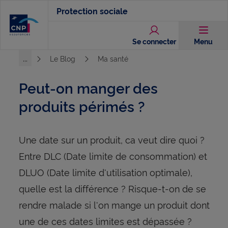
Aller
Protection sociale
au
contenu
Se connecter
Menu
principal
...
Le Blog
Ma santé
Voir l'ensemble du chemin
Peut-on manger des
produits périmés ?
Une date sur un produit, ca veut dire quoi ?
Entre DLC (Date limite de consommation) et
DLUO (Date limite d'utilisation optimale),
quelle est la différence ? Risque-t-on de se
rendre malade si l'on mange un produit dont
une de ces dates limites est dépassée ?