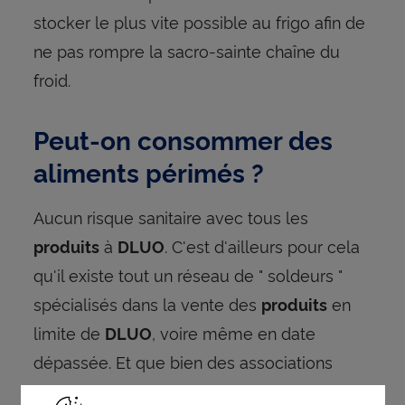
stocker le plus vite possible au frigo afin de
ne pas rompre la sacro-sainte chaîne du
froid.
Peut-on consommer des
aliments périmés ?
Aucun risque sanitaire avec tous les
à
. C'est d'ailleurs pour cela
produits
DLUO
qu'il existe tout un réseau de " soldeurs "
spécialisés dans la vente des
en
produits
limite de
, voire même en date
DLUO
dépassée. Et que bien des associations
humanitaires sont heureuses de les