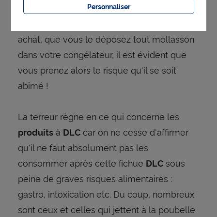
Personnaliser
commerciale du produit. Mais si vous
laissez se décongeler un produit après son
achat, que vous le déposez tout mollasson
dans votre congélateur, il est évident que
vous prenez alors le risque qu'il se soit
abîmé !
La terreur règne en ce qui concerne les
à
car on ne cesse d'affirmer
produits
DLC
qu'il ne faut absolument pas les
consommer après cette fichue
sous
DLC
peine de graves risques alimentaires :
gastro, intoxication etc. Du coup, nombreux
sont ceux et celles qui jettent à la poubelle