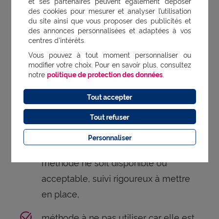
et ses partenaires peuvent également déposer
risque, les niveaux d'éligibilité des différents
des cookies pour mesurer et analyser l’utilisation
moyens contraceptifs :
du site ainsi que vous proposer des publicités et
des annonces personnalisées et adaptées à vos
centres d’intérêts.
méthode utilisable sans aucune
Vous pouvez à tout moment personnaliser ou
modifier votre choix. Pour en savoir plus, consultez
restriction,
notre
politique de protection des données
.
utilisable de manière générale, mais
Tout accepter
avec un suivi plus attentif,
Tout refuser
non recommandée de manière
Personnaliser
générale à moins qu'aucune autre
méthode ne soit disponible ou
acceptable, suivi rigoureux à mettre
en place,
méthode à ne pas utiliser car elle est