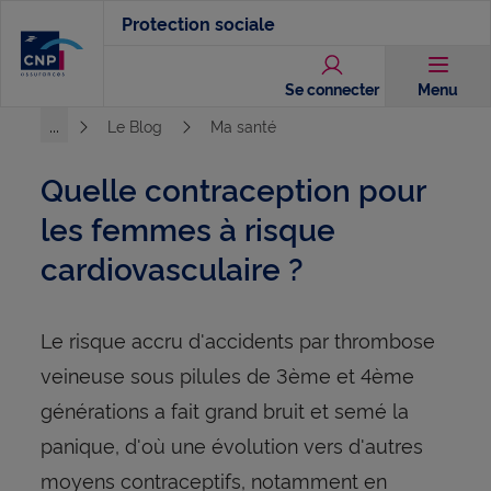
Aller
Protection sociale
au
contenu
Se connecter
Menu
principal
...
Le Blog
Ma santé
Voir l'ensemble du chemin
Quelle contraception pour
les femmes à risque
cardiovasculaire ?
Le risque accru d'accidents par thrombose
veineuse sous pilules de 3ème et 4ème
générations a fait grand bruit et semé la
panique, d'où une évolution vers d'autres
moyens contraceptifs, notamment en