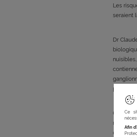
Les risq
seraient l
Dr Claude
biologiqu
nuisibles
contienne
ganglionn
par la lu
Ce si
On sait, 
nécess
revanche,
Afin d
chimique 
Prote