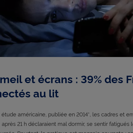
eil et écrans : 39% des F
ectés au lit
étude américaine, publiée en 2014*, les cadres et em
 après 21 h déclaraient mal dormir, se sentir fatigués 
ournée. Pourtant, la pratique est monnaie courante : s