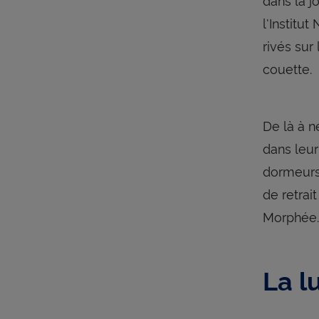
l'Institu
rivés sur
couette.
De là à n
dans leur
dormeurs 
de retrai
Morphée.
La l