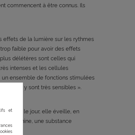
nt commencent à être connus. Ils
s effets de la lumière sur les rythmes
trop faible pour avoir des effets
plus délétères sont celles qui
ès intenses et les cellules
s un ensemble de fonctions stimulées
'humeur, y sont très sensibles ».
ifs et
: le jour, elle éveille, en
ologique
de mélatonine, une substance
rances
ookies