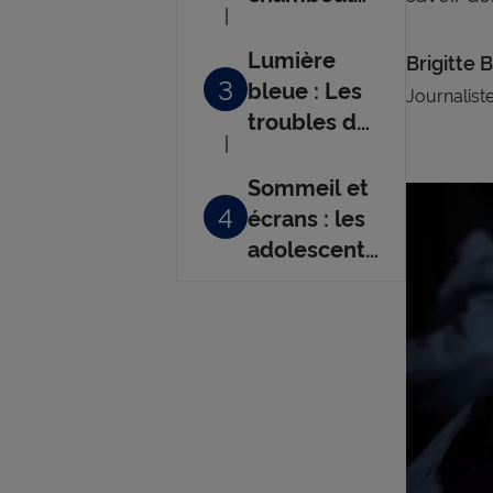
notre
rythme
Lumière
Brigitte
3
bleue : Les
Journalist
troubles du
sommeil
augmentent
Sommeil et
4
écrans : les
adolescents
sont les
plus à
risques