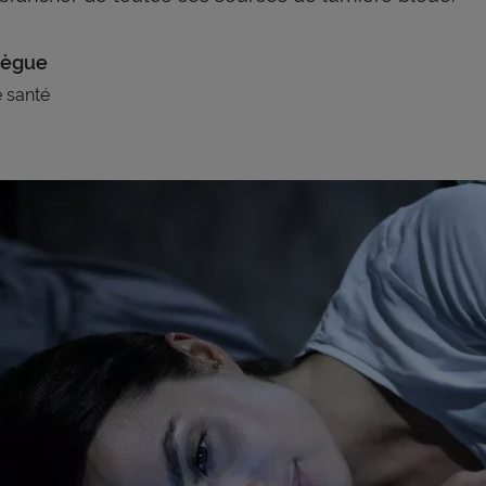
 Bègue
e santé