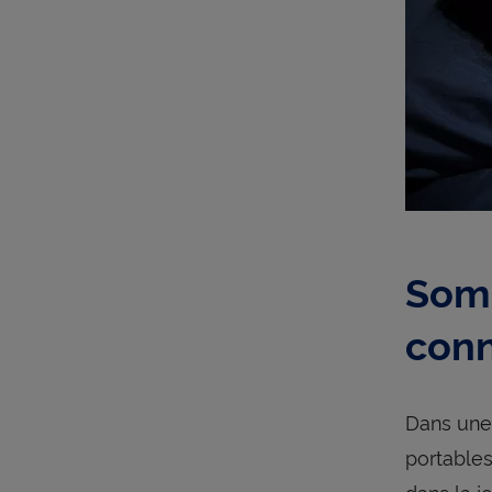
Somm
conn
Dans une 
portables
dans la j