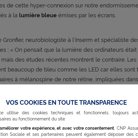
ues de cette hyper-connexion sur notre endormisseme
iés à la
émises par les écrans.
lumière bleue
 Gronfier, neurobiologiste à l'Inserm et spécialiste de
es : « On pensait que la lumière des ordinateurs était 
, mais des études récentes montrent le contraire. Les 
nt beaucoup de bleu comme les LED car elles sont tr
aires à mélanospine de notre rétine, impliquées dan
mière comme le sommeil, la vigilance, la cognition et l
VOS COOKIES EN TOUTE TRANSPARENCE
te utilise des cookies techniques et fonctionnels, toujours act
par ailleurs, que la lumière influe sur notre
horloge bi
aires au fonctionnement du site.
 le soir, elle dérègle car elle empêche la sécrétion 
’améliorer votre expérience, et avec votre consentement
, CNP Assu
qui facilite le sommeil.
ction Sociale et ses partenaires peuvent également déposer des c