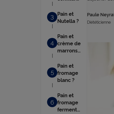
?
Pain et
Paule Neyra
3
Nutella ?
Diététicienne
Pain et
4
crème de
marrons
?
Pain et
5
fromage
blanc ?
Pain et
6
fromage
fermenté