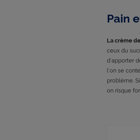
Pain 
La crème de 
ceux du sucr
d'apporter d
l'on se cont
problème. Si
on risque fo