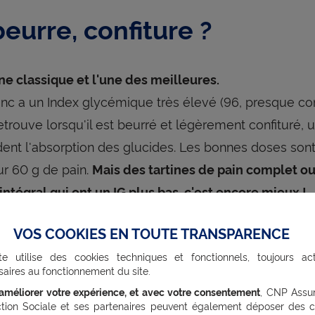
beurre, confiture ?
tine classique et l'une des meilleures.
lanc a un Index glycémique très élevé (96, presque c
l retrouve lorsqu'il est beurré et légèrement confituré
rdent l'absorption des glucides. Les bonnes doses son
ur 60 g de pain.
Mais des tartines de pain complet o
intégral qui ont un IG plus bas, c'est encore mieux !
VOS COOKIES EN TOUTE TRANSPARENCE
t Nutella ?
te utilise des cookies techniques et fonctionnels, toujours act
aires au fonctionnement du site.
’améliorer votre expérience, et avec votre consentement
, CNP Assu
ella contiennent 56 g de glucides et 31 g de lipides, 
ction Sociale et ses partenaires peuvent également déposer des c