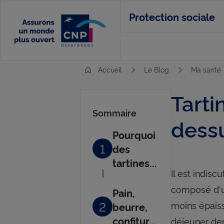
Aller
Protection sociale
au
contenu
principal
Accueil
Le Blog
Ma santé
Tarti
Sommaire
dess
Pourquoi
1
des
tartines...
Il est indisc
composé d'un
Pain,
2
moins épaiss
beurre,
confiture
déjeuner de