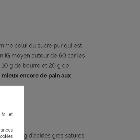
omme celui du sucre pur qui est
, un IG moyen autour de 60 car les
t 10 g de beurre et 20 g de
u mieux encore de pain aux
ifs et
rances
dont 10,3 g d'acides gras saturés
ookies