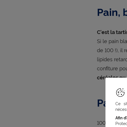
Pain, 
C'est la tar
Si le pain b
de 100 !), i
lipides reta
confiture po
céréales ou 
Pain e
Ce si
nécess
Afin d
100 g de Nut
Prote