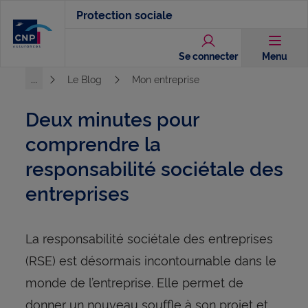
Aller
Protection sociale
au
contenu
Se connecter
Menu
principal
...
Le Blog
Mon entreprise
Voir l'ensemble du chemin
Deux minutes pour
comprendre la
responsabilité sociétale des
entreprises
La responsabilité sociétale des entreprises
(RSE) est désormais incontournable dans le
monde de l’entreprise. Elle permet de
donner un nouveau souffle à son projet et