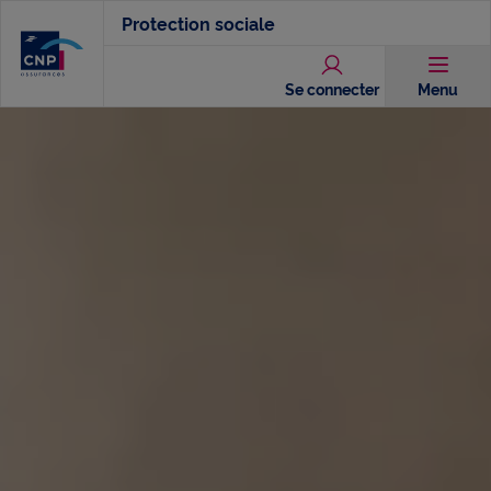
Aller
Protection sociale
au
contenu
Se connecter
Menu
principal