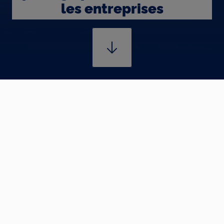
les entreprises
Previous
...
Le Blog
Mon entreprise
Voir l'ensemble du chemin
Consommation santé
responsable : un enjeu
partagé par les salariés et
les entreprises
La hausse des dépenses de santé pèse
aujourd’hui sur les cotisations des