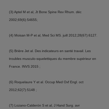
(3) Aptel M et al, Jt Bone Spine Rev Rhum. déc
2002;69(6):54655;
(4) Moisan M-P et al, Med Sci MS. juill 2012;28(67):6127.
(5) Brière Jet al. Des indicateurs en santé travail. Les
troubles musculo-squelettiques du membre supérieur en
France. INVS 2015 ;
(6) Roquelaure Y et al. Occup Med Oxf Engl. oct
2012;62(7):5148 ;
(7) Lozano-Calderón S et al, J Hand Surg. avr