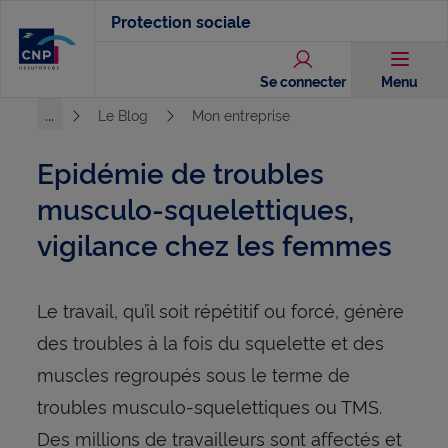
Aller
Protection sociale
au
contenu
Se connecter
Menu
principal
...
Le Blog
Mon entreprise
Voir l'ensemble du chemin
Epidémie de troubles
musculo-squelettiques,
vigilance chez les femmes
Le travail, qu’il soit répétitif ou forcé, génère
des troubles à la fois du squelette et des
muscles regroupés sous le terme de
troubles musculo-squelettiques ou TMS.
Des millions de travailleurs sont affectés et