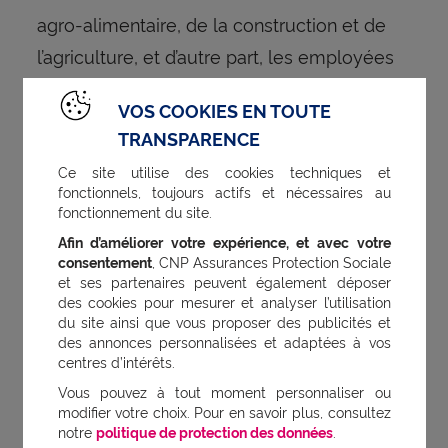
agro-alimentaire, de la construction et de
l’agriculture, et d’autre part, les employées
peu qualifiées des services (agents de
VOS COOKIES EN TOUTE
service, aides-soignantes, aides à domicile,
TRANSPARENCE
caissières, etc.)
. Fait nouveau, des TMS
(5)
Ce site utilise des cookies techniques et
sont de plus en plus souvent diagnostiqués
fonctionnels, toujours actifs et nécessaires au
fonctionnement du site.
par les médecins du travail chez des
Afin d’améliorer votre expérience, et avec votre
travailleurs jeunes cumulant emploi
consentement
, CNP Assurances Protection Sociale
précaire et conditions de travail pénibles
.
(6)
et ses partenaires peuvent également déposer
des cookies pour mesurer et analyser l’utilisation
Certaines caractéristiques personnelles
du site ainsi que vous proposer des publicités et
exposent à une vulnérabilité accrue : l’âge,
des annonces personnalisées et adaptées à vos
centres d’intérêts.
le genre féminin, le patrimoine génétique
Vous pouvez à tout moment personnaliser ou
ayant trait à certains types de protéine des
modifier votre choix. Pour en savoir plus, consultez
notre
politique de protection des données
.
tissus ou (collagène moins résistants), les