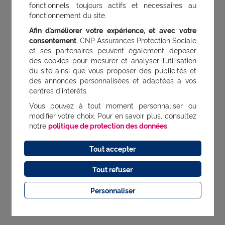
assistance au quotidien
fonctionnels, toujours actifs et nécessaires au
fonctionnement du site.
L’offre Prévoyance Entreprise que nous
Afin d’améliorer votre expérience, et avec votre
consentement
, CNP Assurances Protection Sociale
lançons aujourd’hui n’est pas seulement un
et ses partenaires peuvent également déposer
contrat avec des termes et des obligations
des cookies pour mesurer et analyser l’utilisation
du site ainsi que vous proposer des publicités et
réciproques.
C’est d’abord et avant tout une
des annonces personnalisées et adaptées à vos
aide pour accompagner vos collaborateurs,
centres d’intérêts.
Vous pouvez à tout moment personnaliser ou
confrontés à une difficulté, à mieux gérer
modifier votre choix. Pour en savoir plus, consultez
leur quotidien (aide à domicile, auxiliaire
notre
politique de protection des données
.
de vie, conseils d’experts, soutien
Tout accepter
psychologique, second avis médical, etc.)
Tout refuser
ainsi qu’une prise en charge de leurs
proches (garde des ascendants, conduite
Personnaliser
des enfants à l’école, etc.)