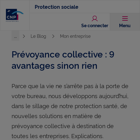
Aller
Protection sociale
au
contenu
Se connecter
Menu
principal
...
Le Blog
Mon entreprise
Voir l'ensemble du chemin
Prévoyance collective : 9
avantages sinon rien
Parce que la vie ne s’arrête pas à la porte de
votre bureau, nous développons aujourd’hui,
dans le sillage de notre protection santé, de
nouvelles solutions en matière de
prévoyance collective à destination de
toutes les entreprises. Explications.