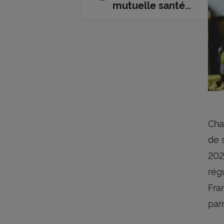
(C2S)
mutuelle santé
au moment de la
retraite
Cha
de 
202
rég
Fra
par