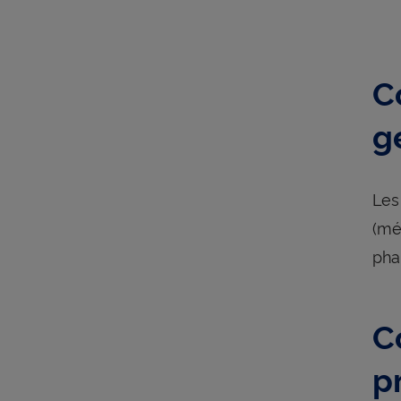
C
g
Les
(mé
pha
C
p