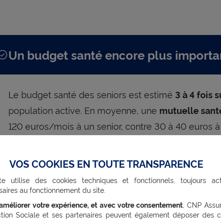
Un budget santé encore plus importan
Le budget santé des seniors est estimé
3 à 4 fois 
population active. En moyenne, une
mutuelle sant
120 euros/mois à un senior, contre 30 à 40 euros 
carrière. Sans compter les restes à charge estimés
frais exceptionnels
.
1
VOS COOKIES EN TOUTE TRANSPARENCE
te utilise des cookies techniques et fonctionnels, toujours act
aires au fonctionnement du site.
’améliorer votre expérience, et avec votre consentement
, CNP Assu
ction Sociale et ses partenaires peuvent également déposer des c