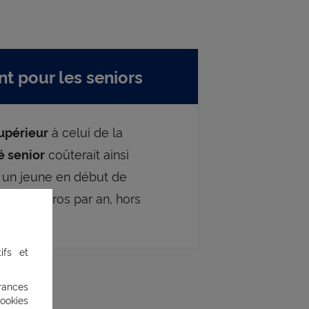
t pour les seniors
à celui de la
supérieur
coûterait ainsi
é senior
à un jeune en début de
 à 500 euros par an, hors
ifs et
rances
ookies