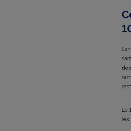
C
1
Lan
san
den
rem
res
Le 
les