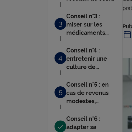
pour maîtriser
pra
son budget
Conseil n°3 :
3
miser sur les
Pub
médicaments
génériques et
les soins
Conseil n°4 :
préventifs
4
entretenir une
culture de
prévention
Conseil n°5 : en
5
cas de revenus
modestes,
souscrire une
Complémentaire
Conseil n°6 :
Santé Solidaire
adapter sa