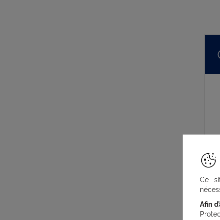
Ce si
nécess
Afin d
Prote