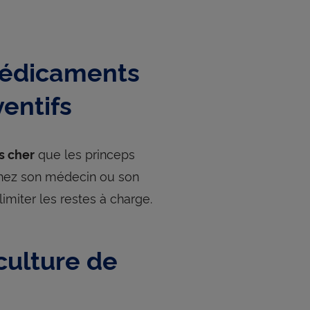
 médicaments
ventifs
que les princeps
s cher
 Chez son médecin ou son
miter les restes à charge.
 culture de