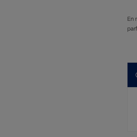
En 
par