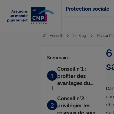
Aller
Protection sociale
au
contenu
principal
Accueil
Le Blog
Ma santé
6
Sommaire
s
Conseil n°1 :
1
profiter des
avantages du
Dan
100 % Santé
cou
pour réduire ses
Conseil n°2 :
dépenses
2
d’h
privilégier les
réseaux de soins
d’a