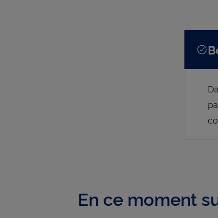
B
Da
pa
co
En ce moment su