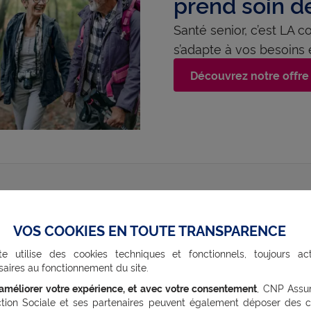
prend soin d
Santé senior, c’est LA 
s’adapte à vos besoins 
Découvrez notre offre
VOS COOKIES EN TOUTE TRANSPARENCE
l psychologue peut-on con
te utilise des cookies techniques et fonctionnels, toujours act
aires au fonctionnement du site.
’améliorer votre expérience, et avec votre consentement
, CNP Assu
néficier du remboursement, vous devez absolument 
ction Sociale et ses partenaires peuvent également déposer des c