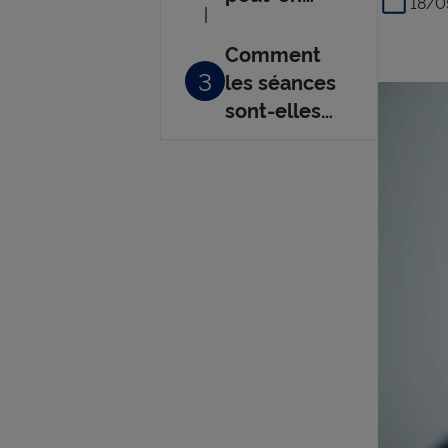
18/0
consulter ?
Comment
3
les séances
sont-elles
remboursées
?