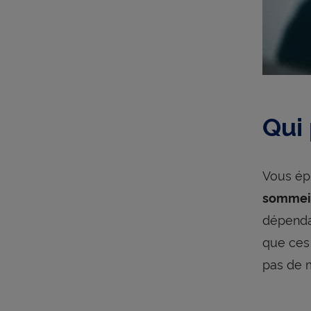
Qui 
Vous é
sommei
dépenda
que ces 
pas de m