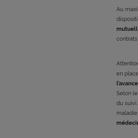
Au maxi
disposit
mutuell
contrats
Attentio
en place
l’avance
Selon le
du suiv
maladie
médecin