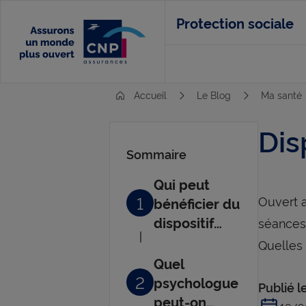
Aller
Protection sociale
au
contenu
principal
Accueil
Le Blog
Ma santé
Dis
Sommaire
Qui peut
1
Ouvert a
bénéficier du
dispositif
séances 
MonPsy ?
Quelles
Quel
2
psychologue
Publié l
peut-on