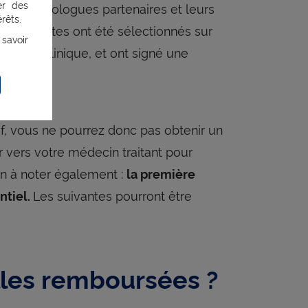
er des
des psychologues partenaires et leurs
rêts.
spécialistes ont été sélectionnés sur
 savoir
ologie clinique, et ont signé une
 MonPsy.
if, vous ne pourrez donc pas obtenir un
 vers votre médecin traitant pour
on à noter également :
la première
Les suivantes pourront être
ntiel.
les remboursées ?