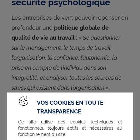
sécurité psychologique
Les entreprises doivent pouvoir repenser en
profondeur une
politique globale de
« Se questionner
qualité de vie au travail :
sur le management, le temps de travail,
l’organisation, la confiance, l’autonomie, la
prise en compte de l’individu dans son
intégralité, et analyser toutes les sources de
stress qui existent dans l’organisation »,
préconise Fanny Jacq.
VOS COOKIES EN TOUTE
TRANSPARENCE
La fonction RH a tout son rôle à jouer dans
Ce site utilise des cookies techniques et
la préservation de la santé mentale des
fonctionnels, toujours actifs et nécessaires au
fonctionnement du site.
Pas seulement en donnant accès
employés.