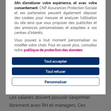
Afin d’améliorer votre expérience, et avec votre
à des outils et ressources (type charte de
consentement
, CNP Assurances Protection Sociale
et ses partenaires peuvent également déposer
déconnexion), qui
« peuvent avoir tendance à
des cookies pour mesurer et analyser l’utilisation
sur-responsabiliser le salarié »,
mais
du site ainsi que vous proposer des publicités et
des annonces personnalisées et adaptées à vos
également en créant des conditions de
centres d’intérêts.
travail qui maintiennent l’équilibre mental et,
Vous pouvez à tout moment personnaliser ou
surtout, en instaurant un
modifier votre choix. Pour en savoir plus, consultez
climat de sécurité
notre
politique de protection des données
.
Il existe des actions
psychologique.
concrètes pour cela, soufflées par nos
Tout accepter
expertes.
Tout refuser
Personnaliser
Ouvrir sa porte et être à l’écoute
Les salariés doivent pouvoir s’exprimer
librement avec RH et managers. Ces