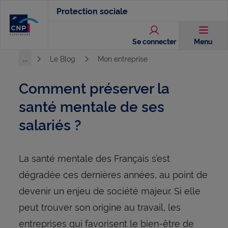
Aller
Protection sociale
au
contenu
Se connecter
Menu
principal
...
Le Blog
Mon entreprise
Voir l'ensemble du chemin
Comment préserver la
santé mentale de ses
salariés ?
La santé mentale des Français s’est
dégradée ces dernières années, au point de
devenir un enjeu de société majeur. Si elle
peut trouver son origine au travail, les
entreprises qui favorisent le bien-être de