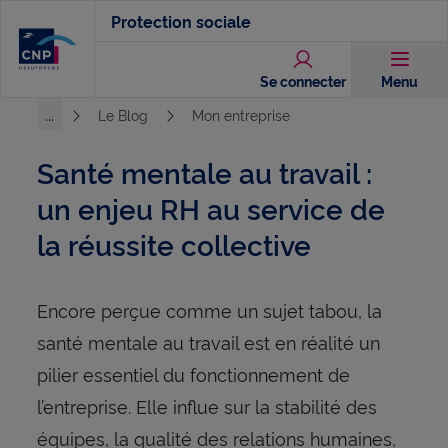
Aller
Protection sociale
au
contenu
Se connecter
Menu
principal
...
Le Blog
Mon entreprise
Voir l'ensemble du chemin
Santé mentale au travail :
un enjeu RH au service de
la réussite collective
Encore perçue comme un sujet tabou, la
santé mentale au travail est en réalité un
pilier essentiel du fonctionnement de
l’entreprise. Elle influe sur la stabilité des
équipes, la qualité des relations humaines,