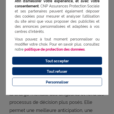
Afin d’améliorer votre expérience, et avec votre
mais en leur donnant les bons outils.
consentement
, CNP Assurances Protection Sociale
et ses partenaires peuvent également déposer
des cookies pour mesurer et analyser l’utilisation
du site ainsi que vous proposer des publicités et
des annonces personnalisées et adaptées à vos
Moins de pression pour les
centres d’intérêts.
dirigeants
Vous pouvez à tout moment personnaliser ou
modifier votre choix. Pour en savoir plus, consultez
notre
politique de protection des données
.
L’intégration de la santé mentale dans la
gestion RH n’a pas seulement des effets sur
Tout accepter
les équipes : elle agit aussi sur la manière
Tout refuser
de piloter. En limitant les imprévus, en
Personnaliser
réduisant les situations de crise, elle allège
la charge mentale des dirigeants et rend les
processus de décision plus posés. Elle
permet une meilleure anticipation, une