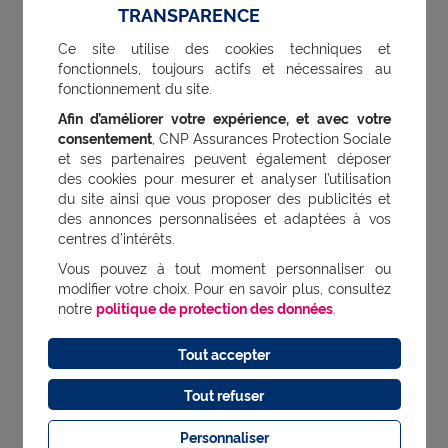
l’activité nécessite des investissements
TRANSPARENCE
importants.
Ce site utilise des cookies techniques et
fonctionnels, toujours actifs et nécessaires au
fonctionnement du site.
6. La TVA n’est pas récupérable
Afin d’améliorer votre expérience, et avec votre
consentement
, CNP Assurances Protection Sociale
Les micro-entrepreneurs ne facturent pas la
et ses partenaires peuvent également déposer
TVA à leurs clients. En retour, ils ne peuvent
des cookies pour mesurer et analyser l’utilisation
du site ainsi que vous proposer des publicités et
pas la récupérer sur leurs achats. Le coût
des annonces personnalisées et adaptées à vos
centres d’intérêts.
des investissements est donc majoré en
Vous pouvez à tout moment personnaliser ou
comparaison d’une activité soumise à la
modifier votre choix. Pour en savoir plus, consultez
TVA.
notre
politique de protection des données
.
Tout accepter
En résumé, le statut de micro-entrepreneur
Tout refuser
est particulièrement adapté aux personnes
qui souhaitent tester une activité ou
Personnaliser