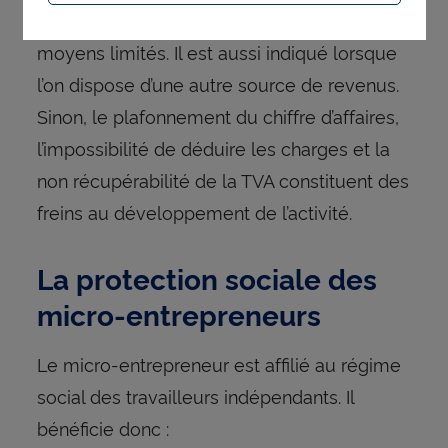
démarrer une petite entreprise avec des
moyens limités. Il est aussi indiqué lorsque
l’on dispose d’une autre source de revenus.
Sinon, le plafonnement du chiffre d’affaires,
l’impossibilité de déduire les charges et la
non récupérabilité de la TVA constituent des
freins au développement de l’activité.
La protection sociale des
micro-entrepreneurs
Le micro-entrepreneur est affilié au régime
social des travailleurs indépendants. Il
bénéficie donc :