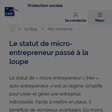
Aller
Protection sociale
au
contenu
Se connecter
Menu
principal
...
Le Blog
Mon entreprise
Voir l'ensemble du chemin
Le statut de micro-
entrepreneur passé à la
loupe
Le statut de « micro-entrepreneur » (hier «
auto-entrepreneur ») est un régime simplifié
pour créer et gérer une entreprise
individuelle. Facile à mettre en place, il
bénéficie de nombreux avantages. Du moins